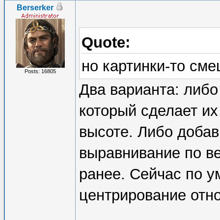
Berserker
Quote:
но картинки-то см
Posts: 16805
Два варианта: либо 
который сделает их
высоте. Либо добавь
выравнивание по ве
ранее. Сейчас по ум
центрирование отно