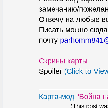
замечанию/пожела
Отвечу на любые в
Писать можно сюда, 
почту
parhomm841@
Скрины карты
Spoiler
(Click to Vie
Карта-мод
"Война н
(This post wa