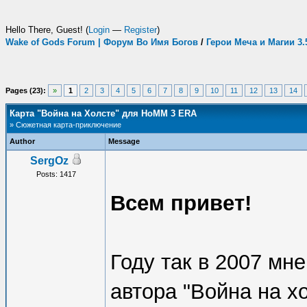
Hello There, Guest! (
Login
—
Register
)
Wake of Gods Forum | Форум Во Имя Богов
/
Герои Меча и Магии 3
Pages (23):
»
1
2
3
4
5
6
7
8
9
10
11
12
13
14
Карта "Война на Холсте" для HoMM 3 ERA
» Сюжетная карта-приключение
Author
Message
SergOz
Posts: 1417
Всем привет!
Году так в 2007 мн
автора "Война на х