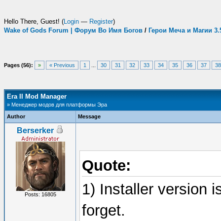
Hello There, Guest! (
Login
—
Register
)
Wake of Gods Forum | Форум Во Имя Богов
/
Герои Меча и Магии 3
Pages (56):
»
« Previous
1
...
30
31
32
33
34
35
36
37
38
Era II Mod Manager
» Менеджер модов для платформы Эра
Author
Message
Berserker
Quote:
1) Installer version 
Posts: 16805
forget.