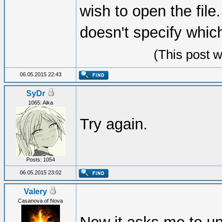
wish to open the file.
doesn't specify which
(This post 
06.05.2015 22:43
SyDr
1065: Aika
Try again.
Posts: 1054
06.05.2015 23:02
Valery
Casanova of Nova