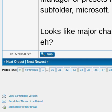
subfolder, microsoft.
Looks like major chan
eh?
07.05.2015 00:22
«
Next Oldest
|
Next Newest
»
Pages (56):
»
« Previous
1
...
30
31
32
33
34
35
36
37
38
View a Printable Version
Send this Thread to a Friend
Subscribe to this thread