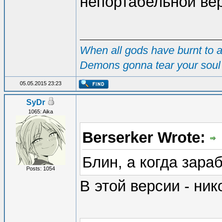
непортабельной ве
When all gods have burnt to as
Demons gonna tear your soul 
05.05.2015 23:23
SyDr
1065: Aika
Berserker Wrote:
Блин, а когда зараб
Posts: 1054
В этой версии - ник