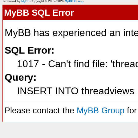
Powered by
MyBB
Copyright © 2002-2026
MyBB Group
MyBB SQL Error
MyBB has experienced an inte
SQL Error:
1017 - Can't find file: 'thre
Query:
INSERT INTO threadviews (
Please contact the
MyBB Group
for