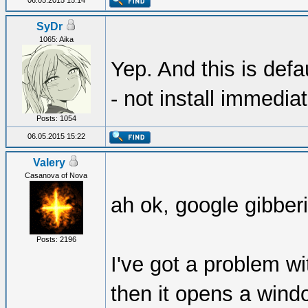
06.05.2015 15:14
SyDr
1065: Aika
Yep. And this is def
- not install immediat
Posts: 1054
06.05.2015 15:22
Valery
Casanova of Nova
ah ok, google gibberi
Posts: 2196
I've got a problem wi
then it opens a wind