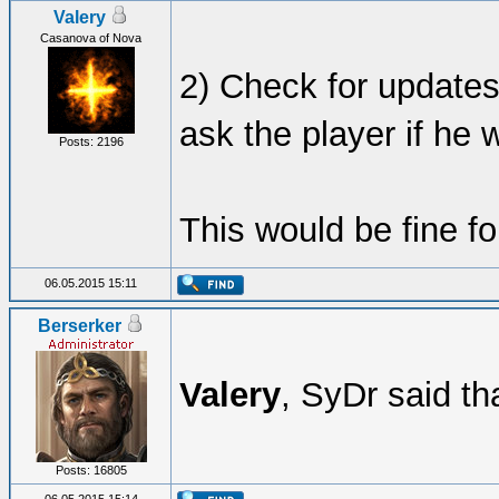
Valery
Casanova of Nova
2) Check for updates
ask the player if he w
Posts: 2196
This would be fine f
06.05.2015 15:11
Berserker
Valery
, SyDr said th
Posts: 16805