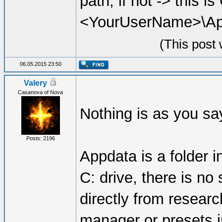
path, if not -> this i
<YourUserName>\Ap
(This post
06.05.2015 23:50
Valery
Casanova of Nova
Nothing is as you sa
Posts: 2196
Appdata is a folder 
C: drive, there is no
directly from resear
manager or presets i