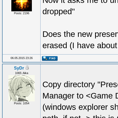
Now it asks me to uni
dropped"
Posts: 2196
Does the new preserv
erased (I have about
06.05.2015 23:26
SyDr
1065: Aika
Copy directory "Pr
Manager to <Game D
Posts: 1054
(windows explorer 