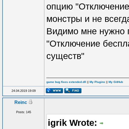
опцию "Отключение
монстры и не всегд
Видимо мне нужно 
"Отключение беспл
существ"
game bug fixes extended.dll
||
My Plugins
||
My GitHub
24.04.2019 19:09
Reinc
Posts: 145
igrik Wrote: