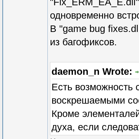
"Fix_ERM_EA_E.dll"
одновременно встрое
В "game bug fixes.d
из багофиксов.
daemon_n Wrote:
Есть возможность 
воскрешаемыми со
Кроме элементалей,
духа, если следова