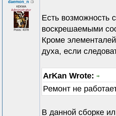
daemon_n
KEKWA
Есть возможность 
воскрешаемыми со
Posts: 4378
Кроме элементалей,
духа, если следоват
ArKan Wrote:
Ремонт не работае
В данной сборке ил