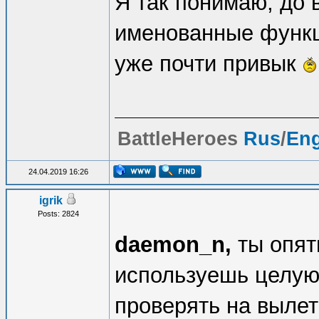
Я так понимаю, до 
именованные функц
уже почти привык
BattleHeroes
Rus
/
En
24.04.2019 16:26
igrik
Posts: 2824
daemon_n,
ты опят
используешь целую
проверять на вылет