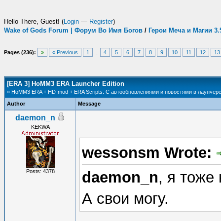
Hello There, Guest! (
Login
—
Register
)
Wake of Gods Forum | Форум Во Имя Богов
/
Герои Меча и Магии 3
Pages (236):
»
« Previous
1
...
4
5
6
7
8
9
10
11
12
13
[ERA 3] HoMM3 ERA Launcher Edition
» HoMM3 ERA + HD-mod + ERA Scripts. С автообновлениями и новостями в лаунчере
Author
Message
daemon_n
KEKWA
wessonsm Wrote:
Posts: 4378
daemon_n
, я тоже
А свои могу.