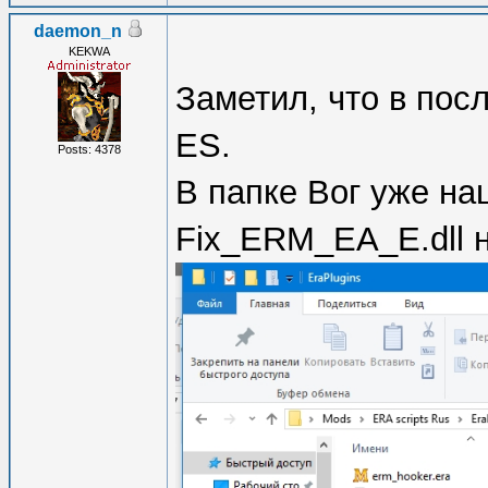
daemon_n
KEKWA
Заметил, что в пос
ES.
Posts: 4378
В папке Вог уже наш
Fix_ERM_EA_E.dll н