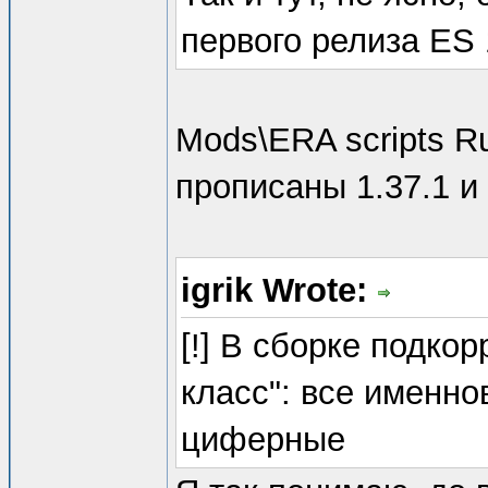
первого релиза ES 
Mods\ERA scripts Ru
прописаны 1.37.1 и 
igrik Wrote:
[!] В сборке подко
класс": все именн
циферные