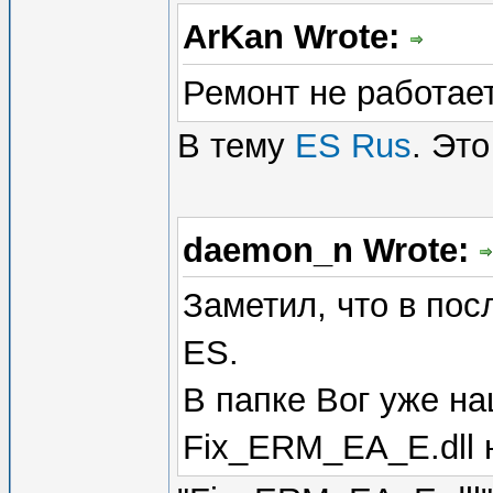
ArKan Wrote:
Ремонт не работае
В тему
ES Rus
. Это
daemon_n Wrote:
Заметил, что в пос
ES.
В папке Вог уже на
Fix_ERM_EA_E.dll н