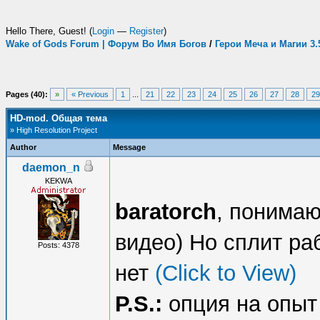
Hello There, Guest! (
Login
—
Register
)
Wake of Gods Forum | Форум Во Имя Богов
/
Герои Меча и Магии 3
Pages (40):
»
« Previous
1
...
21
22
23
24
25
26
27
28
29
HD-mod. Общая тема
» High Resolution Project
Author
Message
daemon_n
KEKWA
baratorch
, понимаю,
видео) Но сплит раб
Posts: 4378
нет
(Click to View)
P.S.:
опция на опыт