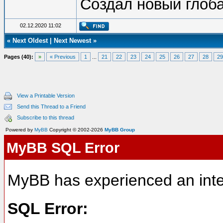
Создал новый глоб
02.12.2020 11:02
«
Next Oldest
|
Next Newest
»
Pages (40):
»
« Previous
1
...
21
22
23
24
25
26
27
28
29
View a Printable Version
Send this Thread to a Friend
Subscribe to this thread
Powered by
MyBB
Copyright © 2002-2026
MyBB Group
MyBB SQL Error
MyBB has experienced an inte
SQL Error: