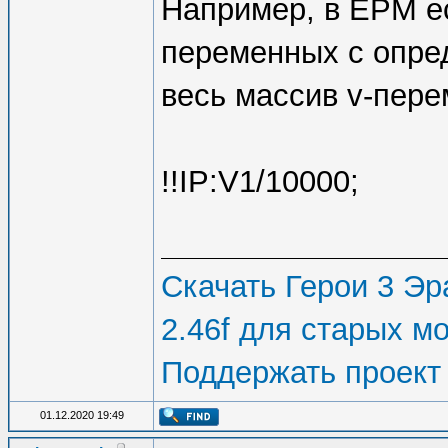
Например, в ЕРМ е
переменных с опред
весь массив v-пере
!!IP:V1/10000;
Скачать Герои 3 Эра
2.46f для старых м
Поддержать проект
01.12.2020 19:49