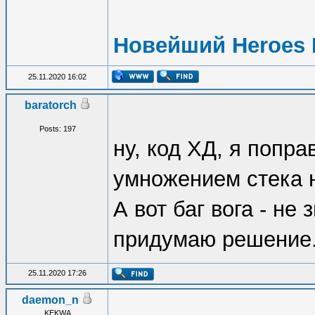
Новейший Heroes 
25.11.2020 16:02
baratorch
Posts: 197
ну, код ХД, я попр
умножением стека н
А вот баг вога - не 
придумаю решение
25.11.2020 17:26
daemon_n
KEKWA