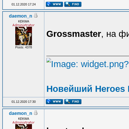
01.12.2020 17:24
daemon_n
KEKWA
Grossmaster
, на ф
Posts: 4378
Новейший Heroes 
01.12.2020 17:30
daemon_n
KEKWA