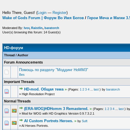
Hello There, Guest! (
Login
—
Register
)
Wake of Gods Forum | Форум Во Имя Богов
/
Герои Меча и Магии 3
Moderated By:
Ivor
,
Raistlin
,
baratorch
User(s) browsing this forum: 14 Guest(s)
HD-форум
Thread
/
Author
Forum Announcements
Помощь по разделу "Моддинг HoMM3"
Bes
Important Threads
HD-mod. Общая тема
»
(Pages:
1
2
3
4
...
last
)
by
baratorch
» High Resolution Project
Normal Threads
(ERA-WOG)HDHomm 3 Remastered.
»
(Pages:
1
2
3
4
...
last
)
b
» Mod for WOG with HD Graphics Version 0.9.7.3.2.1
AI Custom Portrets Heroes.
»
by
Suft
» AI Heroes Portrets.