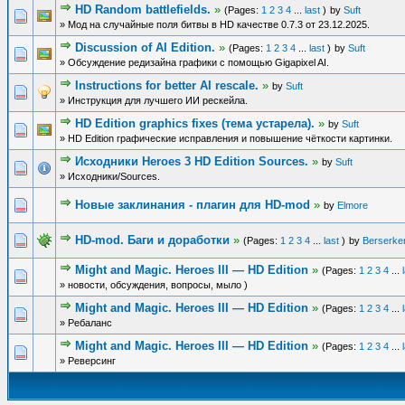
HD Random battlefields.
»
(Pages:
1
2
3
4
...
last
)
by
Suft
» Мод на случайные поля битвы в HD качестве 0.7.3 от 23.12.2025.
Discussion of AI Edition.
»
(Pages:
1
2
3
4
...
last
)
by
Suft
» Обсуждение редизайна графики с помощью Gigapixel AI.
Instructions for better AI rescale.
»
by
Suft
» Инструкция для лучшего ИИ рескейла.
HD Edition graphics fixes (тема устарела).
»
by
Suft
» HD Edition графические исправления и повышение чёткости картинки.
Исходники Heroes 3 HD Edition Sources.
»
by
Suft
» Исходники/Sources.
Новые заклинания - плагин для HD-mod
»
by
Elmore
HD-mod. Баги и доработки
»
(Pages:
1
2
3
4
...
last
)
by
Berserke
Might and Magic. Heroes III — HD Edition
»
(Pages:
1
2
3
4
...
» новости, обсуждения, вопросы, мыло )
Might and Magic. Heroes III — HD Edition
»
(Pages:
1
2
3
4
...
» Ребаланс
Might and Magic. Heroes III — HD Edition
»
(Pages:
1
2
3
4
...
» Реверсинг