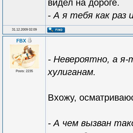
видел на дороге.
-
А я тебя как раз и
31.12.2009 02:09
FBX
- Невероятно, а я-
хулиганам.
Posts: 2235
Вхожу, осматриваю
- А чем вызван та