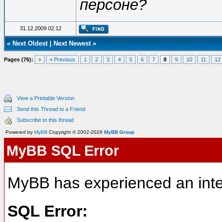
персоне?
31.12.2009 02:12
«
Next Oldest
|
Next Newest
»
Pages (76):
»
« Previous
1
2
3
4
5
6
7
8
9
10
11
12
View a Printable Version
Send this Thread to a Friend
Subscribe to this thread
Powered by
MyBB
Copyright © 2002-2026
MyBB Group
MyBB SQL Error
MyBB has experienced an inte
SQL Error: