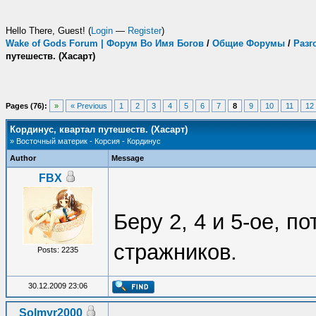
Hello There, Guest! (
Login
—
Register
)
Wake of Gods Forum | Форум Во Имя Богов
/
Общие Форумы
/
Разг
путешеств. (Хасарт)
Pages (76):
»
« Previous
1
2
3
4
5
6
7
8
9
10
11
12
Кординус, квартал путешеств. (Хасарт)
» Восточный материк - Корсия - Кординус
Author
Message
FBX
Беру 2, 4 и 5-ое, п
стражников.
Posts: 2235
30.12.2009 23:06
Solmyr2000