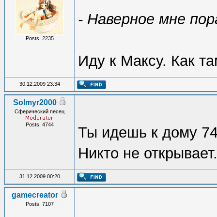
- Наверное мне пор
Posts: 2235
Иду к Максу. Как т
30.12.2009 23:34
Solmyr2000
Сферический песец
Posts: 4744
Ты идешь к дому 74
Никто не открывает
31.12.2009 00:20
gamecreator
Posts: 7107