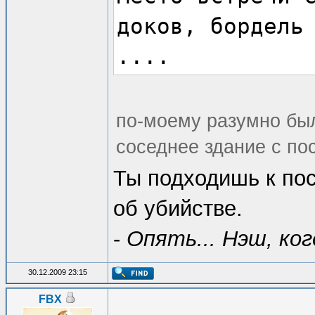
доков, бордель
....
по-моему разумно был
соседнее здание с по
Ты подходишь к пос
об убийстве.
-
Опять... Нэш, ко
30.12.2009 23:15
FBX