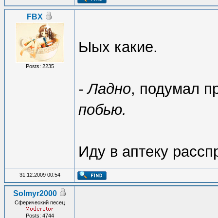
FBX
Ыых какие.
Posts: 2235
- Ладно
, подумал п
побью.
Иду в аптеку рассп
31.12.2009 00:54
Solmyr2000
Сферический песец
Posts: 4744