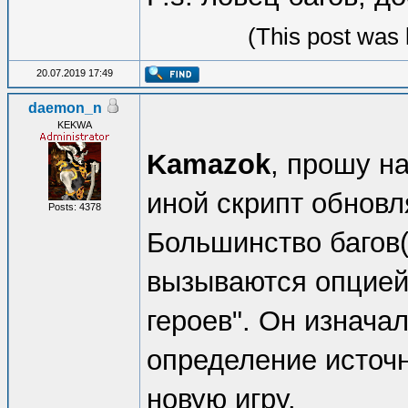
(This post was 
20.07.2019 17:49
daemon_n
KEKWA
Kamazok
, прошу на
иной скрипт обновл
Posts: 4378
Большинство багов(
вызываются опцией
героев". Он изнача
определение источ
новую игру.