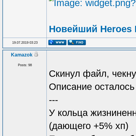
Новейший Heroes 
19.07.2019 03:23
Kamazok
Posts: 98
Скинул файл, чекну
Описание осталось
---
У кольца жизниненн
(дающего +5% хп)