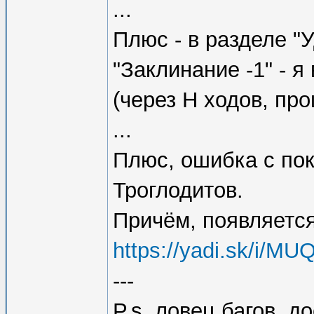
...
Плюс - в разделе "
"Заклинание -1" - я
(через Н ходов, про
...
Плюс, ошибка с пок
Троглодитов.
Причём, появляется 
https://yadi.sk/i/
---
P.s. ловец багов, 