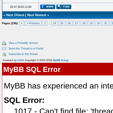
25.07.2019 13:38
«
Next Oldest
|
Next Newest
»
Pages (236):
»
« Previous
1
...
24
25
26
27
28
29
30
31
3
View a Printable Version
Send this Thread to a Friend
Subscribe to this thread
Powered by
MyBB
Copyright © 2002-2026
MyBB Group
MyBB SQL Error
MyBB has experienced an inte
SQL Error:
1017 - Can't find file: 'thre