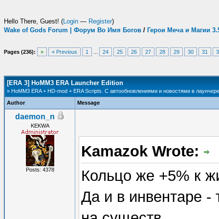
Hello There, Guest! (
Login
—
Register
)
Wake of Gods Forum | Форум Во Имя Богов
/
Герои Меча и Магии 3
Pages (236):
»
« Previous
1
...
24
25
26
27
28
29
30
31
3
[ERA 3] HoMM3 ERA Launcher Edition
» HoMM3 ERA + HD-mod + ERA Scripts. С автообновлениями и новостями в лаунчере
Author
Message
daemon_n
KEKWA
Kamazok Wrote:
Posts: 4378
Кольцо же +5% к жи
Да и в инвентаре -
на существ.