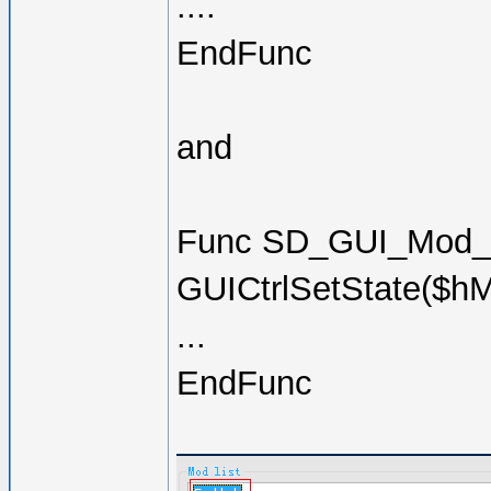
....
EndFunc
and
Func SD_GUI_Mod_C
GUICtrlSetState($
...
EndFunc