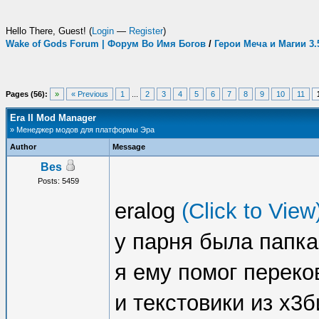
Hello There, Guest! (
Login
—
Register
)
Wake of Gods Forum | Форум Во Имя Богов
/
Герои Меча и Магии 3
Pages (56):
»
« Previous
1
...
2
3
4
5
6
7
8
9
10
11
Era II Mod Manager
» Менеджер модов для платформы Эра
Author
Message
Bes
Posts: 5459
eralog
(Click to View
у парня была папка
я ему помог переко
и текстовики из х3