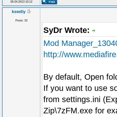
05.04.2013 10:12
kswdiy
Posts: 33
SyDr Wrote:
Mod Manager_1304
http://www.mediafir
By default, Open fol
If you want to use s
from settings.ini (E
Zip\7zFM.exe for ex