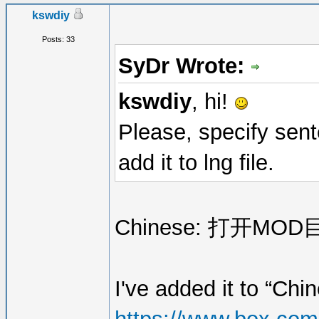
kswdiy
Posts: 33
SyDr Wrote:
kswdiy
, hi!
Please, specify sent
add it to lng file.
Chinese: 打开MOD
I've added it to “Chin