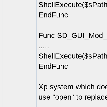
ShellExecute($sPath, "
EndFunc
Func SD_GUI_Mod_C
.....
ShellExecute($sPath, "
EndFunc
Xp system which does
use "open" to replace