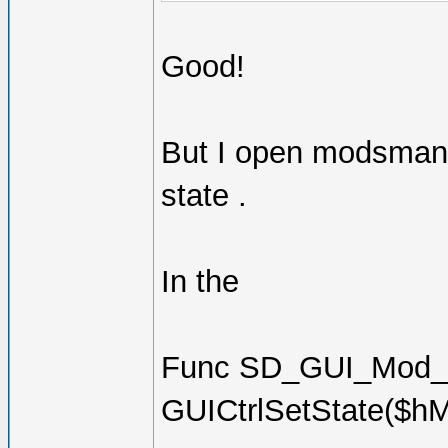
Good!
But I open modsmann
state .
In the
Func SD_GUI_Mod_Co
GUICtrlSetState($