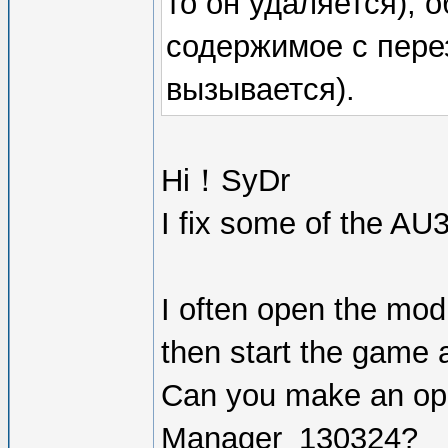
то он удаляется), 
содержимое с перез
вызывается).
Hi！SyDr
I fix some of the AU
I often open the mo
then start the game a
Can you make an ope
Manager_130324?