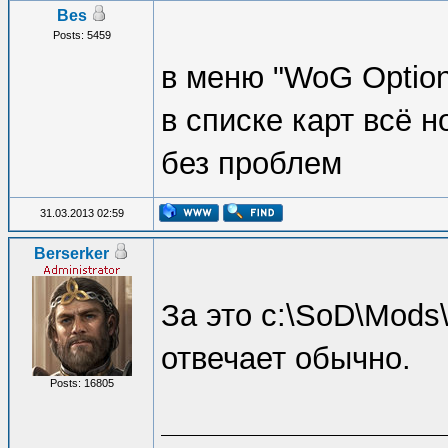
Bes
Posts: 5459
в меню "WoG Optio
в списке карт всё 
без проблем
31.03.2013 02:59
Berserker
За это c:\SoD\Mods\
отвечает обычно.
Posts: 16805