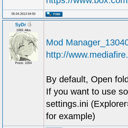
https://www.box.com
05.04.2013 04:50
SyDr
1065: Aika
Mod Manager_13040
http://www.mediafir
Posts: 1054
By default, Open fol
If you want to use s
settings.ini (Explor
for example)