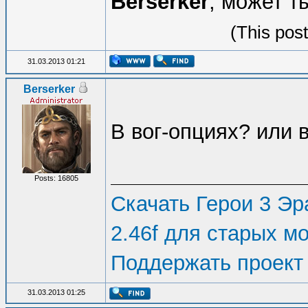
Berserker
, может т
(This pos
31.03.2013 01:21
Berserker
В вог-опциях? или в
Posts: 16805
Скачать Герои 3 Эра
2.46f для старых м
Поддержать проект
31.03.2013 01:25