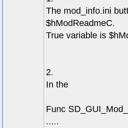
The mod_info.ini but
$hModReadmeC.
True variable is $hM
2.
In the
Func SD_GUI_Mod_C
.....