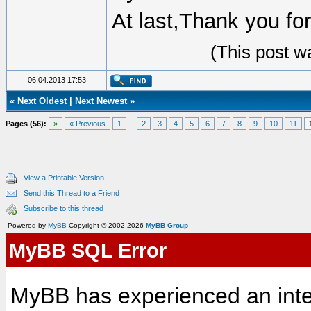
At last,Thank you fo
(This post w
06.04.2013 17:53
«
Next Oldest
|
Next Newest
»
Pages (56):
»
« Previous
1
...
2
3
4
5
6
7
8
9
10
11
View a Printable Version
Send this Thread to a Friend
Subscribe to this thread
Powered by
MyBB
Copyright © 2002-2026
MyBB Group
MyBB SQL Error
MyBB has experienced an inte