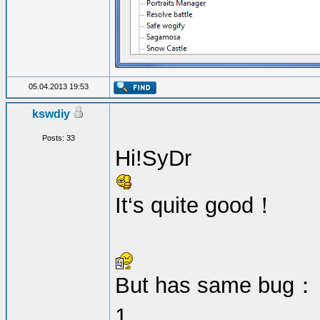
05.04.2013 19:53
kswdiy
Posts: 33
Hi!SyDr
It‘s quite good！
But has same bug：
1.