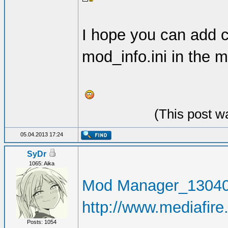
I hope you can add 
mod_info.ini in the m
(This post w
05.04.2013 17:24
SyDr
1065: Aika
Mod Manager_13040
http://www.mediafi
Posts: 1054