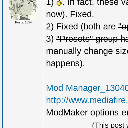
1)
. In fact, these v
now). Fixed.
Posts: 1054
2) Fixed (both are
"o
3)
"Presets" group has
manually change size 
happens).
Mod Manager_13040
http://www.mediafir
ModMaker options ena
(This post