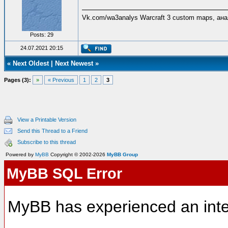
Vk.com/wa3analys Warcraft 3 custom maps, ана
Posts: 29
24.07.2021 20:15
«
Next Oldest
|
Next Newest
»
Pages (3):
»
« Previous
1
2
3
View a Printable Version
Send this Thread to a Friend
Subscribe to this thread
Powered by
MyBB
Copyright © 2002-2026
MyBB Group
MyBB SQL Error
MyBB has experienced an inte