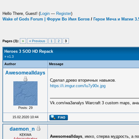
Hello There, Guest! (
Login
—
Register
)
Wake of Gods Forum | Форум Во Имя Богов
/
Герои Меча и Магии 3
Pages (3):
»
« Previous
1
2
3
Heroes 3 SOD HD Repack
» v1.3
Author
Message
Awesomealldays
Сделал древо вторичных навыков.
https://i.imgur.com/Iu7y90x.jpg
Vk.com/wa3analys Warcraft 3 custom maps, ана
Posts: 29
15.02.2020 10:44
daemon_n
KEKWA
Awesomealldays
, имхо, сперва мудрость, а п