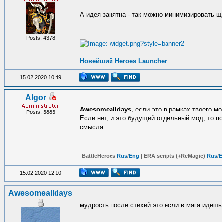
А идея занятна - так можно минимизировать 
Posts: 4378
Новейший Heroes Launcher
15.02.2020 10:49
Algor
Awesomealldays
, если это в рамках твоего мо
Posts: 3883
Если нет, и это будущий отдельный мод, то п
смысла.
BattleHeroes
Rus
/
Eng
| ERA scripts (+ReMagic)
Rus
/
E
15.02.2020 12:10
Awesomealldays
мудрость после стихий это если в мага идешь