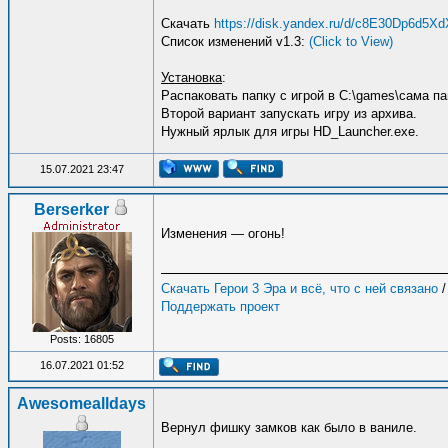
Скачать
https://disk.yandex.ru/d/c8E30Dp6d5X
Список изменений v1.3:
(Click to View)
Установка
:
Распаковать папку с игрой в C:\games\сама па
Второй вариант запускать игру из архива.
Нужный ярлык для игры HD_Launcher.exe.
15.07.2021 23:47
Berserker
Изменения — огонь!
Скачать Герои 3 Эра и всё, что с ней связано
Поддержать проект
Posts: 16805
16.07.2021 01:52
Awesomealldays
Вернул фишку замков как было в ваниле.