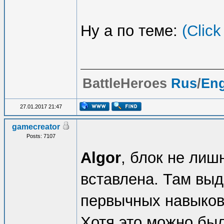
Ну а по теме:
(Click
BattleHeroes
Rus
/
En
27.01.2017 21:47
gamecreator
Posts: 7107
Algor
, блок не лиш
вставлена. Там выд
первычных навыков 
Хотя это можно был