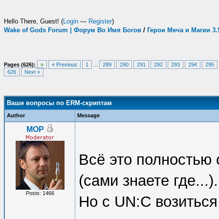
Hello There, Guest! (
Login
—
Register
)
Wake of Gods Forum | Форум Во Имя Богов
/
Герои Меча и Магии 3
Pages (626):
»
« Previous
1
...
289
290
291
292
293
294
295
626
Next »
Ваши вопросы по ERM-скриптам
Author
Message
MOP
Всё это полностью
(сами знаете где...).
Posts: 1466
Но с UN:C возиться 