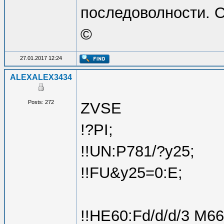
последоволности. О
©
27.01.2017 12:24
ALEXALEX3434
Posts: 272
ZVSE
!?PI;
!!UN:P781/?y25;
!!FU&y25=0:E;
!!HE60:Fd/d/d/3 M66