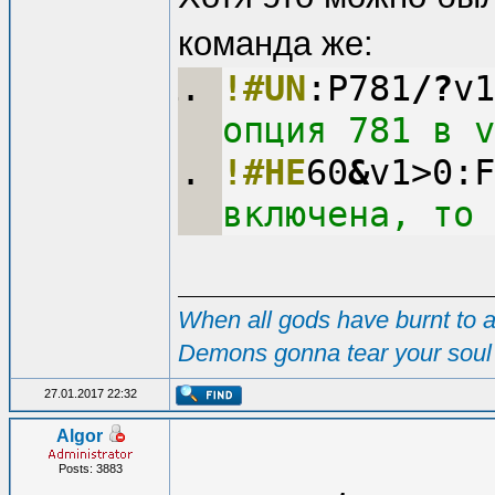
команда же:
!#UN
:P781
/
?
v1
опция 781 в v
!#HE
60
&
v1>0:F
включена, то 
When all gods have burnt to as
Demons gonna tear your soul 
27.01.2017 22:32
Algor
Posts: 3883