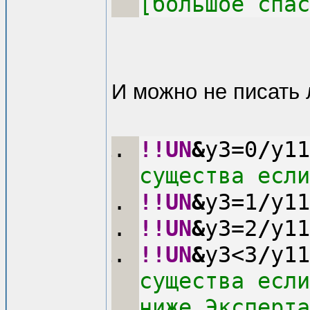
[большое спас
И можно не писать 
!!UN
&
y3=0
/
y11
существа если
!!UN
&
y3=1
/
y11
!!UN
&
y3=2
/
y11
!!UN
&
y3<3
/
y11
существа если
ниже Эксперта