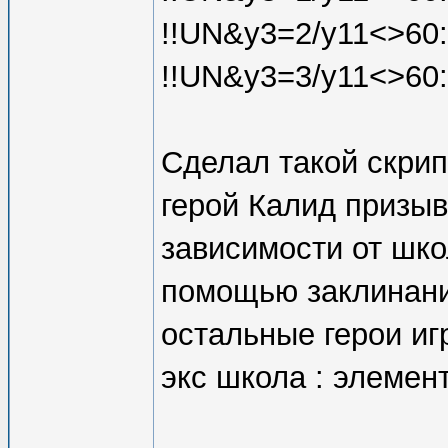
!!UN&y3=2/y11<>60:
!!UN&y3=3/y11<>60:
Сделал такой скри
герой Калид призыв
зависимости от шко
помощью заклинани
остальные герои иг
экс школа : элемен