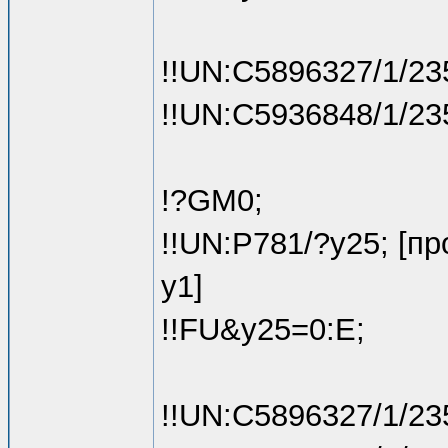
!!UN:C5896327/1/23
!!UN:C5936848/1/23
!?GM0;
!!UN:P781/?y25; [п
y1]
!!FU&y25=0:E;
!!UN:C5896327/1/23