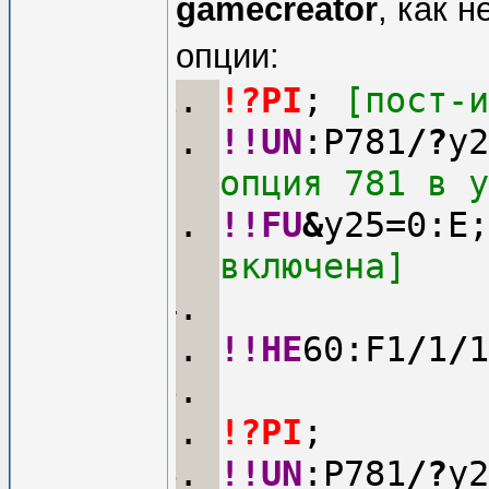
gamecreator
, как 
опции:
!?PI
;
 [пост-и
!!UN
:P781
/
?
y2
опция 781 в y
!!FU
&
y25=0:E;
включена]
!!HE
60:F1
/
1
/
1
!?PI
;
!!UN
:P781
/
?
y2