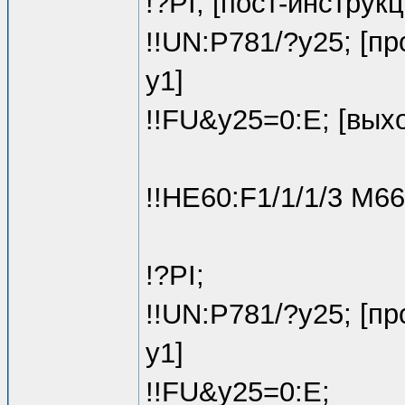
!?PI; [пост-инструкц
!!UN:P781/?y25; [п
y1]
!!FU&y25=0:E; [вых
!!HE60:F1/1/1/3 M66
!?PI;
!!UN:P781/?y25; [п
y1]
!!FU&y25=0:E;