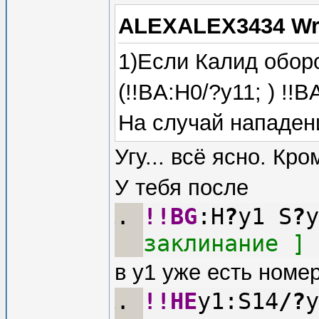
ALEXALEX3434 Wr
1)Если Калид обор
(!!BA:H0/?y11; ) !!B
На случай нападени
Угу... всё ясно. Кр
У тебя после
!!BG
:H
?
y1 S
?
y
заклинание ]
в y1 уже есть номер
!!HE
y1:S14
/
?
y