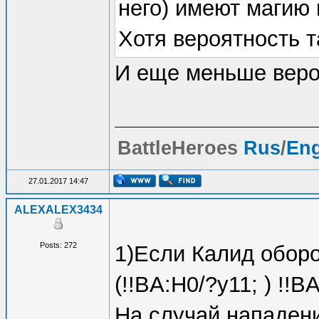
него) имеют магию п
Хотя вероятность т
И еще меньше вероя
BattleHeroes
Rus
/
En
27.01.2017 14:47
ALEXALEX3434
Posts: 272
1)Если Калид обор
(!!BA:H0/?y11; ) !!B
На случай нападения