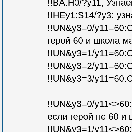
!!BA:H0/?y11; Узна
!!HEy1:S14/?y3; уз
!!UN&y3=0/y11=60:C
герой 60 и школа м
!!UN&y3=1/y11=60:C
!!UN&y3=2/y11=60:C
!!UN&y3=3/y11=60:C
!!UN&y3=0/y11<>60
если герой не 60 и
!!UN&y3=1/y11<>60: