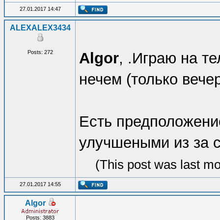
27.01.2017 14:47
ALEXALEX3434
Posts: 272
Algor
, .Играю на т
нечем (только вече
Есть предположени
улучшеными из за со
(This post was last m
27.01.2017 14:55
Algor
Posts: 3883