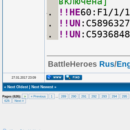
включена]
!!HE
60:F1
/
1
/
1
!!UN
:C5896327
!!UN
:C5936848
BattleHeroes
Rus
/
En
27.01.2017 23:09
«
Next Oldest
|
Next Newest
»
Pages (626):
»
« Previous
1
...
289
290
291
292
293
294
295
626
Next »