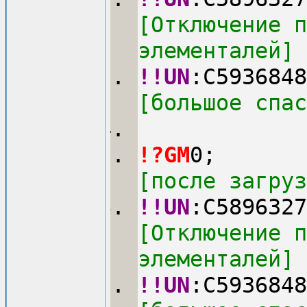
[Отключение п
элементалей]
!!UN
:C5936848
[большое спас
!?GM
0;
[после загруз
!!UN
:C5896327
[Отключение п
элементалей]
!!UN
:C5936848