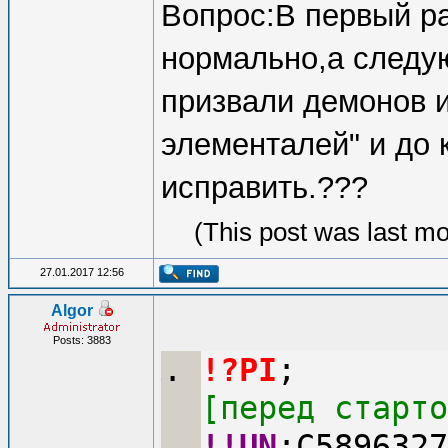
Вопрос:В первый р
нормально,а следу
призвали демонов и
элементалей" и до 
исправить.???
(This post was last m
27.01.2017 12:56
Algor
Posts: 3883
!?PI
;
[перед старто
!!UN
:C5896327