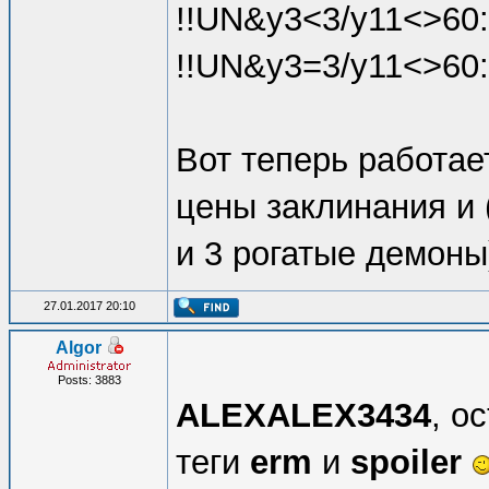
!!UN&y3<3/y11<>60:
!!UN&y3=3/y11<>60:
Вот теперь работает
цены заклинания и 
и 3 рогатые демоны) !
27.01.2017 20:10
Algor
Posts: 3883
ALEXALEX3434
, о
теги
erm
и
spoiler