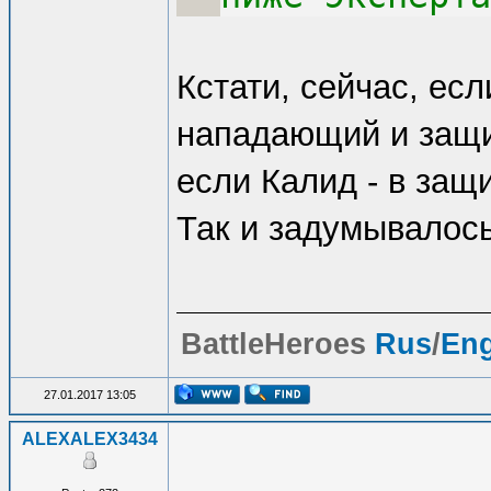
Кстати, сейчас, ес
нападающий и защ
если Калид - в защи
Так и задумывалос
BattleHeroes
Rus
/
En
27.01.2017 13:05
ALEXALEX3434