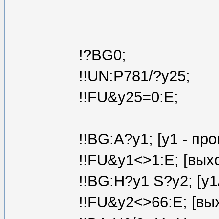
!?BG0;
!!UN:P781/?y25;
!!FU&y25=0:E;
!!BG:A?y1; [y1 - пр
!!FU&y1<>1:E; [вых
!!BG:H?y1 S?y2; [y1
!!FU&y2<>66:E; [вы