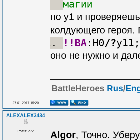
магии
по y1 и проверяеш
колдующего героя. 
!!BA
:H0
/
?
y11;
оно не нужно и дале
BattleHeroes
Rus
/
En
27.01.2017 15:20
ALEXALEX3434
Posts: 272
Algor
, Точно. Уберу