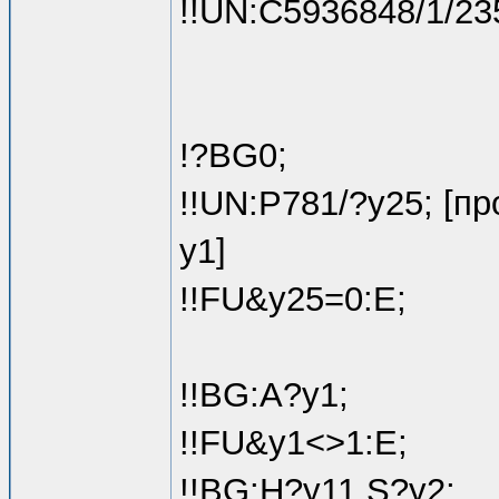
!!UN:C5936848/1/23
!?BG0;
!!UN:P781/?y25; [п
y1]
!!FU&y25=0:E;
!!BG:A?y1;
!!FU&y1<>1:E;
!!BG:H?y11 S?y2;