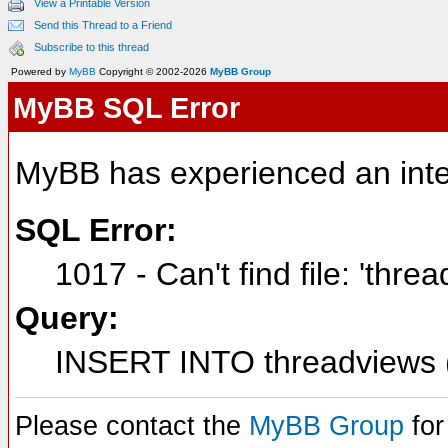
View a Printable Version
Send this Thread to a Friend
Subscribe to this thread
Powered by
MyBB
Copyright © 2002-2026
MyBB Group
MyBB SQL Error
MyBB has experienced an inte
SQL Error:
1017 - Can't find file: 'thre
Query:
INSERT INTO threadviews (
Please contact the
MyBB Group
for