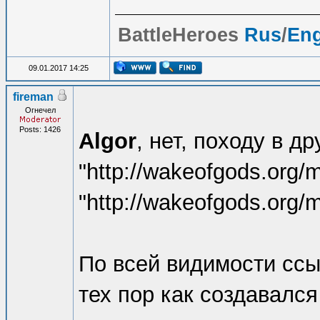
BattleHeroes
Rus
/
En
09.01.2017 14:25
fireman
Огнечел
Posts: 1426
Algor
, нет, походу в 
"http://wakeofgods.or
"http://wakeofgods.o
По всей видимости сс
тех пор как создавалс