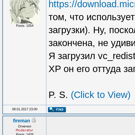
https://download.mic
том, что используе
Posts: 1054
загрузки). Ну, пос
закончена, не удиви
Я загрузил vc_redis
XP он его оттуда за
P. S.
(Click to View)
08.01.2017 23:00
fireman
Огнечел
Posts: 1426