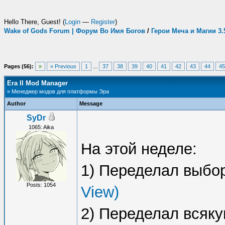
Hello There, Guest! (
Login
—
Register
)
Wake of Gods Forum | Форум Во Имя Богов
/
Герои Меча и Магии 3
Pages (56):
»
« Previous
1
...
37
38
39
40
41
42
43
44
45
Era II Mod Manager
» Менеджер модов для платформы Эра
Author
Message
SyDr
1065: Aika
На этой неделе:
1) Переделал выбо
Posts: 1054
View)
2) Переделал всяк