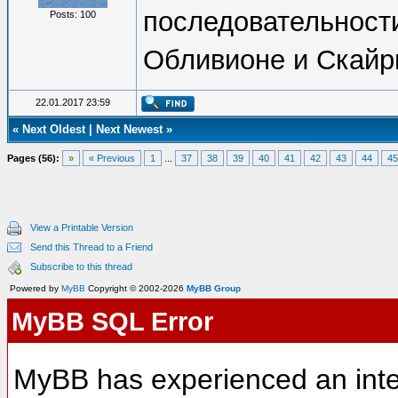
последовательност
Posts: 100
Обливионе и Скай
22.01.2017 23:59
«
Next Oldest
|
Next Newest
»
Pages (56):
»
« Previous
1
...
37
38
39
40
41
42
43
44
45
View a Printable Version
Send this Thread to a Friend
Subscribe to this thread
Powered by
MyBB
Copyright © 2002-2026
MyBB Group
MyBB SQL Error
MyBB has experienced an inte