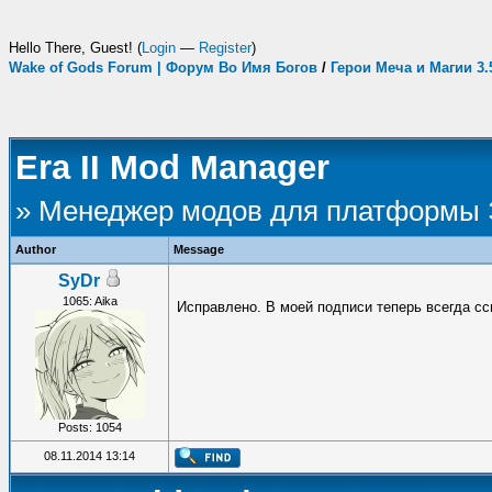
Hello There, Guest! (
Login
—
Register
)
Wake of Gods Forum | Форум Во Имя Богов
/
Герои Меча и Магии 3
Era II Mod Manager
» Менеджер модов для платформы
Author
Message
SyDr
1065: Aika
Исправлено. В моей подписи теперь всегда с
Posts: 1054
08.11.2014 13:14