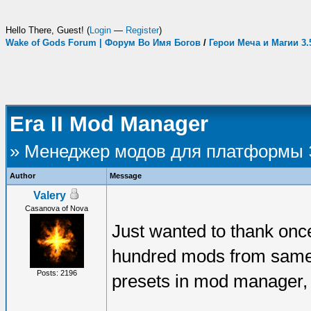
Hello There, Guest! (
Login
—
Register
)
Wake of Gods Forum | Форум Во Имя Богов
/
Герои Меча и Магии 3
Era II Mod Manager
» Менеджер модов для платформы
Author
Message
Valery
Casanova of Nova
Just wanted to thank onc
hundred mods from same f
Posts: 2196
presets in mod manager, a