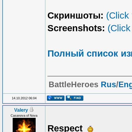
Скриншоты:
(Click
Screenshots:
(Click
Полный список и
BattleHeroes
Rus
/
En
14.10.2012 06:04
Valery
Casanova of Nova
Respect