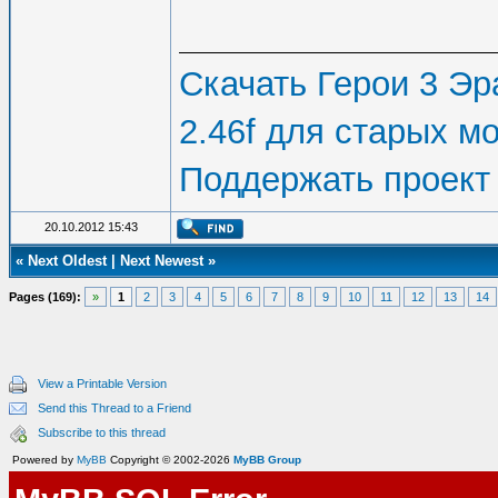
Скачать Герои 3 Эра
2.46f для старых м
Поддержать проект
20.10.2012 15:43
«
Next Oldest
|
Next Newest
»
Pages (169):
»
1
2
3
4
5
6
7
8
9
10
11
12
13
14
View a Printable Version
Send this Thread to a Friend
Subscribe to this thread
Powered by
MyBB
Copyright © 2002-2026
MyBB Group