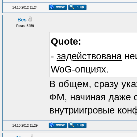
14.10.2012 11:24
Bes
Posts: 5459
Quote:
-
задействована
не
WoG-опциях.
В общем, сразу ука
ФМ, начиная даже с
внутриигровые конф
14.10.2012 11:29