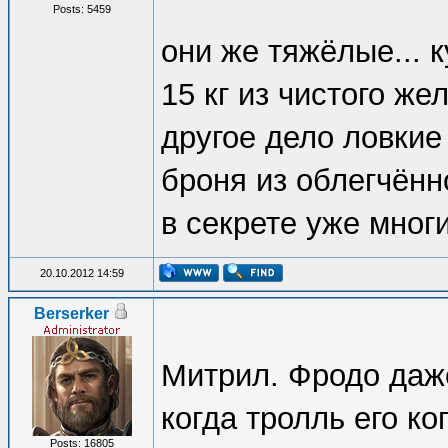
Posts: 5459
они же тяжёлые... к
15 кг из чистого же
другое дело ловкие
броня из облегчённ
в секрете уже мног
20.10.2012 14:59
Berserker
Митрил. Фродо даже
когда тролль его ко
Posts: 16805