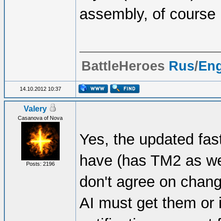
assembly, of course I
BattleHeroes
Rus
/
En
14.10.2012 10:37
Valery
Casanova of Nova
Yes, the updated fast
have (has TM2 as wel
Posts: 2196
don't agree on chang
AI must get them or 