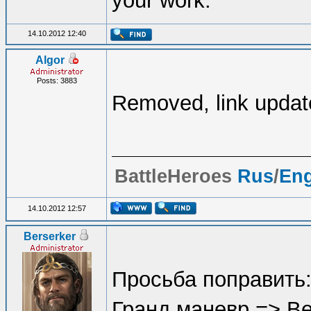
your work.
14.10.2012 12:40
Algor
Posts: 3883
Removed, link updat
BattleHeroes
Rus
/
En
14.10.2012 12:57
Berserker
Просьба поправить
Гранд маневр => В