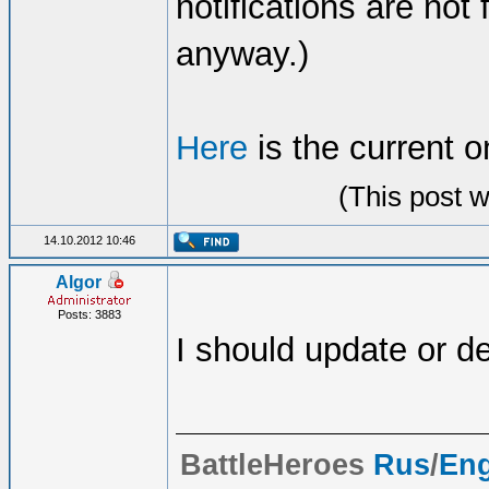
notifications are not
anyway.)
Here
is the current on
(This post 
14.10.2012 10:46
Algor
Posts: 3883
I should update or d
BattleHeroes
Rus
/
En