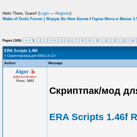
Hello There, Guest! (
Login
—
Register
)
Wake of Gods Forum | Форум Во Имя Богов
/
Герои Меча и Магии 3
Pages (169):
»
1
2
3
4
5
6
7
8
9
10
11
12
13
14
ERA Scripts 1.46f
» Скриптпак/мод для ERA 2.9.12+
Author
Message
Algor
Posts: 3883
Скриптпак/мод для
ERA Scripts 1.46f 