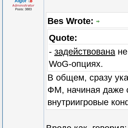
Algor
Posts: 3883
Bes Wrote:
Quote:
-
задействована
не
WoG-опциях.
В общем, сразу ука
ФМ, начиная даже с
внутриигровые кон