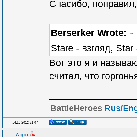
Спасибо, поправил,
Berserker Wrote:
Stare - взгляд, Star 
Вот это я и называю
считал, что горгон
BattleHeroes
Rus
/
En
14.10.2012 21:07
Algor