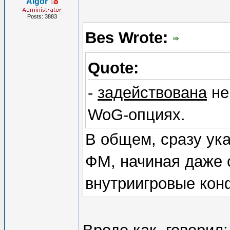
Algor
Posts: 3883
Bes Wrote:
Quote:
-
задействована
не
WoG-опциях.
В общем, сразу ука
ФМ, начиная даже с
внутриигровые кон