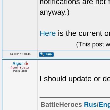
notifications are not
anyway.)
Here
is the current on
(This post 
14.10.2012 10:46
Algor
Posts: 3883
I should update or d
BattleHeroes
Rus
/
En