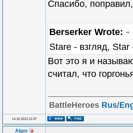
Спасибо, поправил,
Berserker Wrote:
Stare - взгляд, Star 
Вот это я и называю
считал, что горгон
BattleHeroes
Rus
/
En
14.10.2012 21:07
Algor