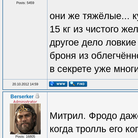
Posts: 5459
они же тяжёлые... к
15 кг из чистого же
другое дело ловкие
броня из облегчённ
в секрете уже мног
20.10.2012 14:59
Berserker
Митрил. Фродо даже
когда тролль его ко
Posts: 16805