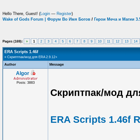
Hello There, Guest! (
Login
—
Register
)
Wake of Gods Forum | Форум Во Имя Богов
/
Герои Меча и Магии 3
Pages (169):
»
1
2
3
4
5
6
7
8
9
10
11
12
13
14
ERA Scripts 1.46f
» Скриптпак/мод для ERA 2.9.12+
Author
Message
Algor
Posts: 3883
Скриптпак/мод для
ERA Scripts 1.46f 