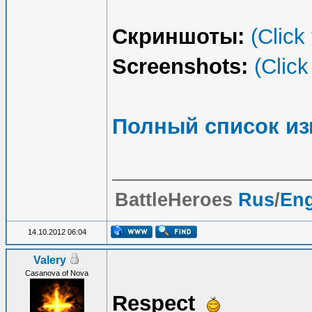
Скриншоты:
(Click
Screenshots:
(Click
Полный список и
BattleHeroes
Rus
/
En
14.10.2012 06:04
Valery
Casanova of Nova
Respect