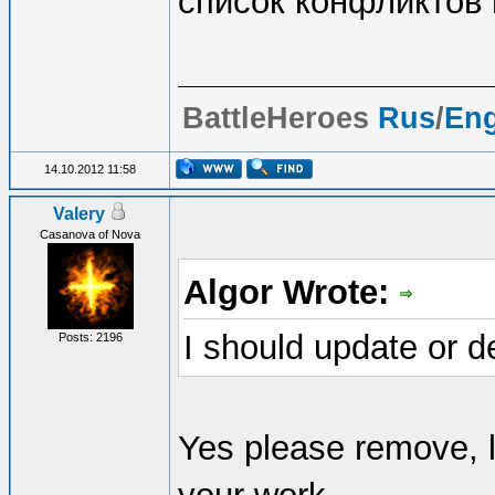
список конфликтов 
BattleHeroes
Rus
/
En
14.10.2012 11:58
Valery
Casanova of Nova
Algor Wrote:
I should update or d
Posts: 2196
Yes please remove, l