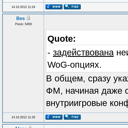
14.10.2012 11:24
Bes
Posts: 5459
Quote:
-
задействована
не
WoG-опциях.
В общем, сразу ука
ФМ, начиная даже с
внутриигровые конф
14.10.2012 11:29