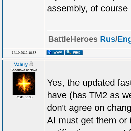
assembly, of course I
BattleHeroes
Rus
/
En
14.10.2012 10:37
Valery
Casanova of Nova
Yes, the updated fast
have (has TM2 as wel
Posts: 2196
don't agree on chang
AI must get them or 