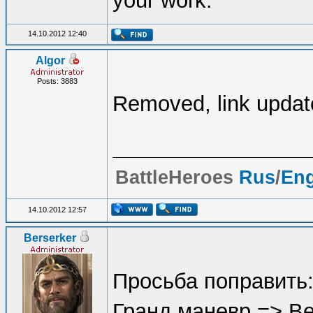
your work.
14.10.2012 12:40
Algor
Posts: 3883
Removed, link updat
BattleHeroes
Rus
/
En
14.10.2012 12:57
Berserker
Просьба поправить
Гранд маневр => В