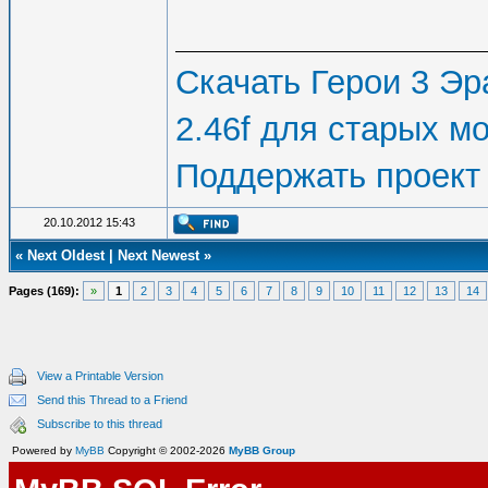
Скачать Герои 3 Эра
2.46f для старых м
Поддержать проект
20.10.2012 15:43
«
Next Oldest
|
Next Newest
»
Pages (169):
»
1
2
3
4
5
6
7
8
9
10
11
12
13
14
View a Printable Version
Send this Thread to a Friend
Subscribe to this thread
Powered by
MyBB
Copyright © 2002-2026
MyBB Group