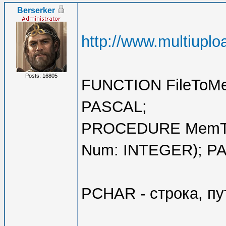
Berserker
http://www.multiup
Posts: 16805
FUNCTION FileToMe
PASCAL;
PROCEDURE MemToF
Num: INTEGER); P
PCHAR - строка, пу