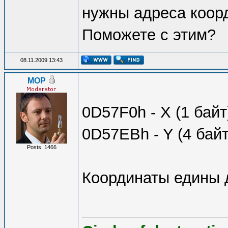
нужны адреса коорд
Поможете с этим?
08.11.2009 13:43
MOP
0D57F0h - X (1 байт
0D57EBh - Y (4 байт
Posts: 1466
Координаты едины д