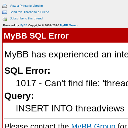
View a Printable Version
Send this Thread to a Friend
Subscribe to this thread
Powered by
MyBB
Copyright © 2002-2026
MyBB Group
MyBB SQL Error
MyBB has experienced an inte
SQL Error:
1017 - Can't find file: 'thre
Query:
INSERT INTO threadviews (
Please contact the
MyBB Group
for