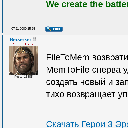
We create the batte
07.11.2009 15:15
Berserker
FileToMem возвратит
MemToFile сперва у
Posts: 16805
создать новый и зап
тихо возвращает уп
Скачать Герои 3 Эра