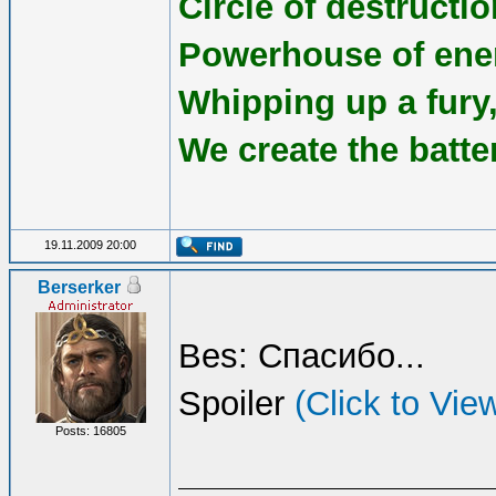
Circle of destruct
Powerhouse of ene
Whipping up a fury,
We create the batte
19.11.2009 20:00
Berserker
Bes: Спасибо...
Spoiler
(Click to Vie
Posts: 16805