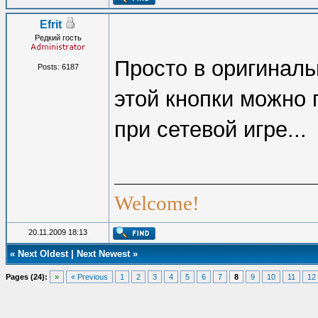
Efrit
Редкий гость
Просто в оригиналь
Posts: 6187
этой кнопки можно 
при сетевой игре...
Welcome!
20.11.2009 18:13
«
Next Oldest
|
Next Newest
»
Pages (24):
»
« Previous
1
2
3
4
5
6
7
8
9
10
11
12