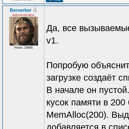
Berserker
Да, все вызываемы
v1.
Posts: 16805
Попробую объяснит
загрузке создаёт с
В начале он пустой
кусок памяти в 200
MemAlloc(200). Выд
добавляется в спис