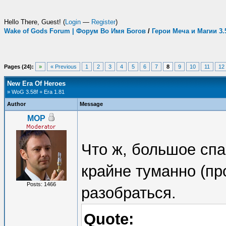
Hello There, Guest! (
Login
—
Register
)
Wake of Gods Forum | Форум Во Имя Богов
/
Герои Меча и Магии 3
Pages (24):
»
« Previous
1
2
3
4
5
6
7
8
9
10
11
12
New Era Of Heroes
» WoG 3.58f + Era 1.81
Author
Message
MOP
Что ж, большое сп
крайне туманно (пр
Posts: 1466
разобраться.
Quote: