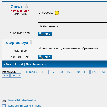
Corwin
В мусорке
Posts: 3346
Не балуйтесь.
04.06.2010 15:05
etoprostoya
И чем оно заслужило такого обращения?
Posts: 1809
04.06.2010 15:14
«
Next Oldest
|
Next Newest
»
Pages (205):
»
« Previous
1
...
167
168
169
170
171
172
173
205
Next »
View a Printable Version
Send this Thread to a Friend