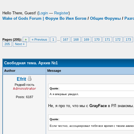
Hello There, Guest! (
Login
—
Register
)
Wake of Gods Forum | Форум Во Имя Богов
/
Общие Форумы
/
Разг
Pages (205):
»
« Previous
1
...
167
168
169
170
171
172
173
205
Next »
Свободная тема. Архив №1
Author
Message
Efrit
Редкий гость
Quote:
А я впервые увидел.
Posts: 6187
Не, я про то, что мы с
GrayFace
в РЛ знакомы.
Quote:
Если честно, ассоциировал тебя все время с твоим авик