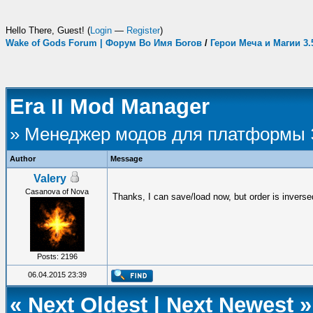
Hello There, Guest! (
Login
—
Register
)
Wake of Gods Forum | Форум Во Имя Богов
/
Герои Меча и Магии 3
Era II Mod Manager
» Менеджер модов для платформы
Author
Message
Valery
Casanova of Nova
Thanks, I can save/load now, but order is invers
Posts: 2196
06.04.2015 23:39
«
Next Oldest
|
Next Newest
»