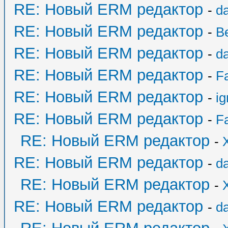
RE: Новый ERM редактор
-
d
RE: Новый ERM редактор
-
B
RE: Новый ERM редактор
-
d
RE: Новый ERM редактор
-
F
RE: Новый ERM редактор
-
ig
RE: Новый ERM редактор
-
F
RE: Новый ERM редактор
-
RE: Новый ERM редактор
-
d
RE: Новый ERM редактор
-
RE: Новый ERM редактор
-
d