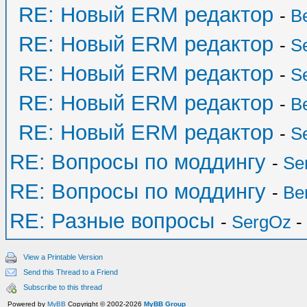
RE: Новый ERM редактор
-
B
RE: Новый ERM редактор
-
S
RE: Новый ERM редактор
-
S
RE: Новый ERM редактор
-
B
RE: Новый ERM редактор
-
S
RE: Вопросы по моддингу
-
Se
RE: Вопросы по моддингу
-
Be
RE: Разные вопросы
-
SergOz
-
View a Printable Version
Send this Thread to a Friend
Subscribe to this thread
Powered by
MyBB
Copyright © 2002-2026
MyBB Group