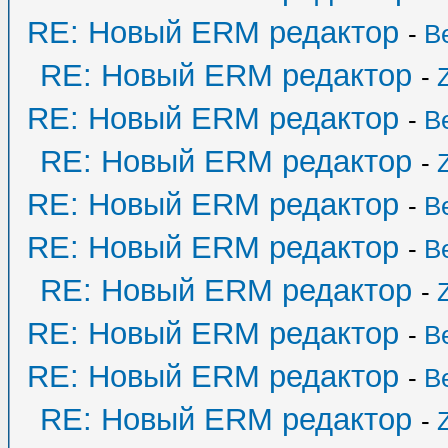
RE: Новый ERM редактор
-
B
RE: Новый ERM редактор
-
RE: Новый ERM редактор
-
B
RE: Новый ERM редактор
-
RE: Новый ERM редактор
-
B
RE: Новый ERM редактор
-
B
RE: Новый ERM редактор
-
RE: Новый ERM редактор
-
B
RE: Новый ERM редактор
-
B
RE: Новый ERM редактор
-