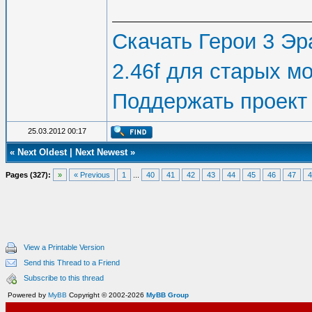
Скачать Герои 3 Эра
2.46f для старых м
Поддержать проект
25.03.2012 00:17
«
Next Oldest
|
Next Newest
»
Pages (327):
»
« Previous
1
...
40
41
42
43
44
45
46
47
4
View a Printable Version
Send this Thread to a Friend
Subscribe to this thread
Powered by
MyBB
Copyright © 2002-2026
MyBB Group