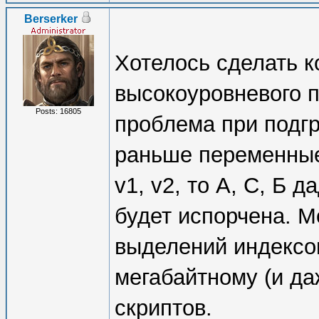
Berserker
Хотелось сделать 
высокоуровневого п
Posts: 16805
проблема при подгр
раньше переменные 
v1, v2, то A, С, Б д
будет испорчена. 
выделений индексов
мегабайтному (и д
скриптов.