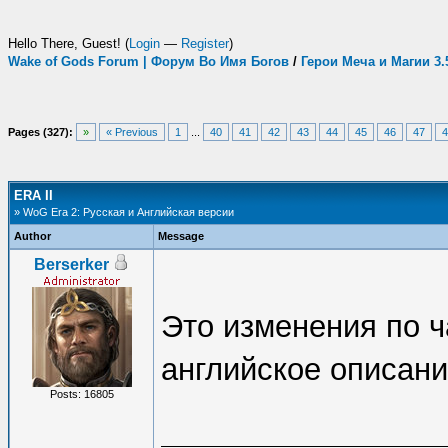
Hello There, Guest! (
Login
—
Register
)
Wake of Gods Forum | Форум Во Имя Богов
/
Герои Меча и Магии 3
Pages (327):
»
« Previous
1
...
40
41
42
43
44
45
46
47
4
ERA II
» WoG Era 2: Русская и Английская версии
Author
Message
Berserker
Это изменения по ч
английское описание
Posts: 16805