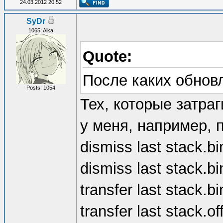
24.03.2012 20:52
SyDr
1065: Aika
Quote:
После каких обнов
Posts: 1054
Тех, которые затра
у меня, например, 
dismiss last stack.bi
dismiss last stack.bin
transfer last stack.bi
transfer last stack.of