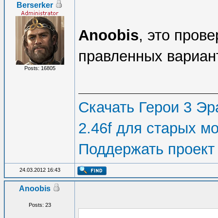
Berserker
Anoobis
, это пров
правленных вариан
Posts: 16805
Скачать Герои 3 Эра
2.46f для старых м
Поддержать проект
24.03.2012 16:43
Anoobis
Posts: 23