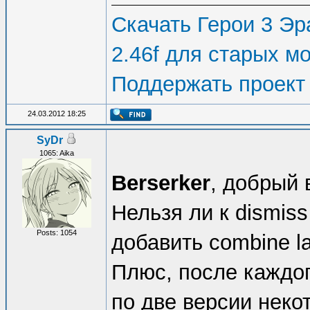
Скачать Герои 3 Эра
2.46f для старых м
Поддержать проект
24.03.2012 18:25
SyDr
1065: Aika
Berserker
, добрый 
Нельзя ли к dismiss l
Posts: 1054
добавить combine la
Плюс, после каждог
по две версии некото