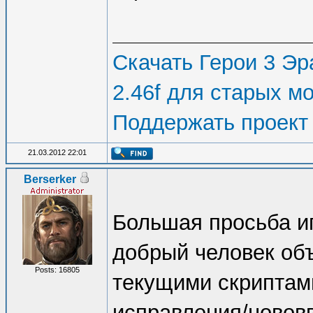
Скачать Герои 3 Эра
2.46f для старых м
Поддержать проект
21.03.2012 22:01
Berserker
Большая просьба и
добрый человек объ
Posts: 16805
текущими скриптам
исправления/нововв