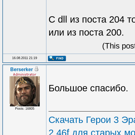
С dll из поста 204 
или из поста 200.
(This pos
16.08.2011 21:19
Berserker
Большое спасибо.
Posts: 16805
Скачать Герои 3 Эра
2.46f для старых м