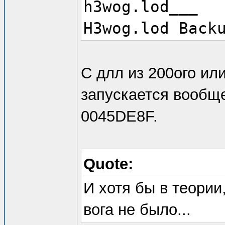
h3wog.lod___
H3wog.lod Back
_h3custom.lod_
С длл из 200ого или
запускается вообще
0045DE8F.
Quote:
И хотя бы в теории
вога не было...