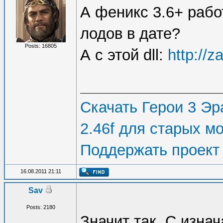
А феникс 3.6+ раб
лодов в дате?
Posts: 16805
А с этой dll:
http://z
Скачать Герои 3 Эра
2.46f для старых м
Поддержать проект
16.08.2011 21:11
Sav
Posts: 2180
Значит так. С изнача