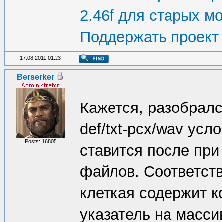
2.46f для старых м
Поддержать проект
17.08.2011 01:23
Berserker
Кажется, разобрался
def/txt-pcx/wav усл
Posts: 16805
ставится после при
файлов. Соответств
клеткая содержит к
указатель на масси