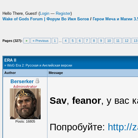
Hello There, Guest! (
Login
—
Register
)
Wake of Gods Forum | Форум Во Имя Богов
/
Герои Меча и Магии 3
Pages (327):
»
« Previous
1
...
4
5
6
7
8
9
10
11
12
13
ERA II
» WoG Era 2: Русская и Английская версии
Author
Message
Berserker
Sav
,
feanor
, у вас
Posts: 16805
Попробуйте:
http://