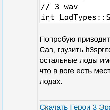
// 3 wav
int LodTypes::
{{5,1},{4,0},
{{7,3,1},{6,2
Попробую приводит
{{1},{0},{1,0
Сав, грузить h3spri
{{1,3},{0,2},
остальные лоды им
};
что в воге есть мес
лодах.
Скачать Герои 3 Эра