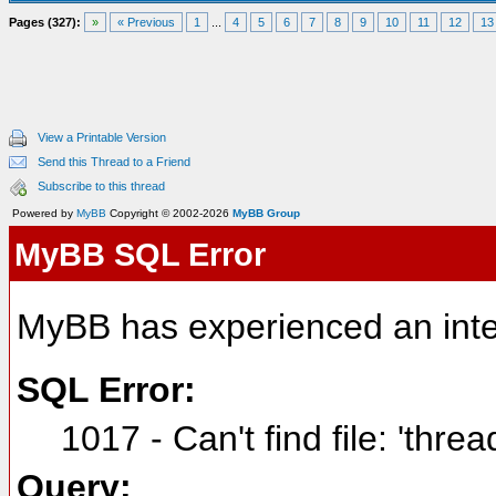
Pages (327):
»
« Previous
1
...
4
5
6
7
8
9
10
11
12
13
View a Printable Version
Send this Thread to a Friend
Subscribe to this thread
Powered by
MyBB
Copyright © 2002-2026
MyBB Group
MyBB SQL Error
MyBB has experienced an inte
SQL Error:
1017 - Can't find file: 'thre
Query: