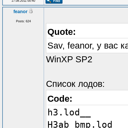
17.08.2011 00:40
feanor
Posts: 624
Quote:
Sav, feanor, у вас
WinXP SP2
Список лодов:
Code:
h3.lod__
H3ab_bmp.lod