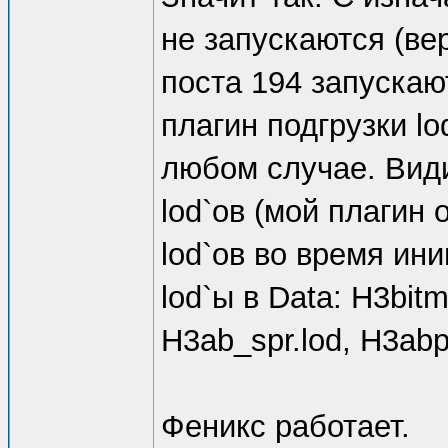
не запускаются (вер
поста 194 запускаю
плагин подгрузки lo
любом случае. Види
lod`ов (мой плагин
lod`ов во время ин
lod`ы в Data: H3bitm
H3ab_spr.lod, H3abp
Феникс работает.