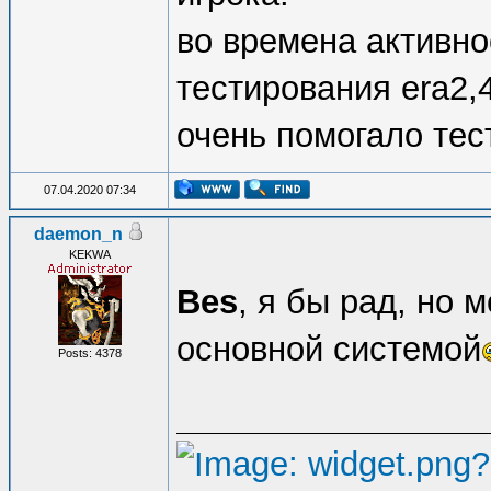
во времена активно
тестирования era2,
очень помогало тес
07.04.2020 07:34
daemon_n
KEKWA
Bes
, я бы рад, но 
основной системой
Posts: 4378