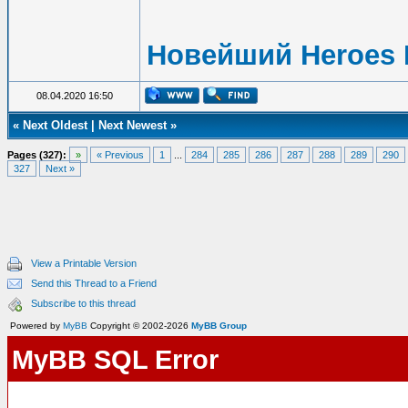
Новейший Heroes 
08.04.2020 16:50
«
Next Oldest
|
Next Newest
»
Pages (327):
»
« Previous
1
...
284
285
286
287
288
289
290
327
Next »
View a Printable Version
Send this Thread to a Friend
Subscribe to this thread
Powered by
MyBB
Copyright © 2002-2026
MyBB Group
MyBB SQL Error