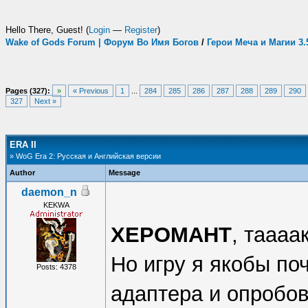
Hello There, Guest! (
Login
—
Register
)
Wake of Gods Forum | Форум Во Имя Богов
/
Герои Меча и Магии 3
Pages (327):
»
« Previous
1
...
284
285
286
287
288
289
290
327
Next »
ERA II
» WoG Era 2: Русская и Английская версии
Author
Message
daemon_n
KEKWA
XEPOMAHT
, таааа
Но игру я якобы по
Posts: 4378
адаптера и опробов