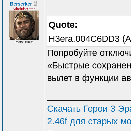
Berserker
Quote:
H3era.004C6DD3 (A
Posts: 16805
Попробуйте отключ
«Быстрые сохранен
вылет в функции ав
Скачать Герои 3 Эра
2.46f для старых м