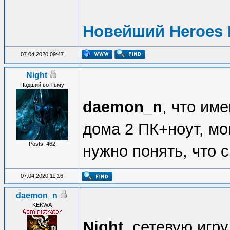
Новейший Heroes 
07.04.2020 09:47
Night
Падший во Тьму
daemon_n
, что им
дома 2 ПК+ноут, мог
Posts: 462
нужно понять, что 
07.04.2020 11:16
daemon_n
KEKWA
Night
, сетевую игру