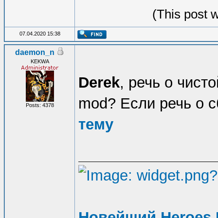
(This post 
07.04.2020 15:38
daemon_n
KEKWA
Derek
, речь о чист
mod? Если речь о с
Posts: 4378
тему
Новейший Heroes 