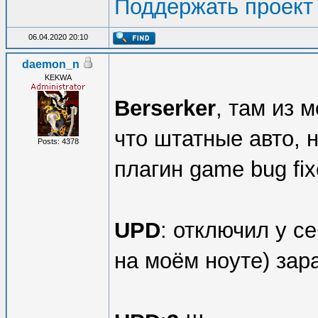
Поддержать проект
06.04.2020 20:10
daemon_n
KEKWA
Berserker
, там из 
что штатные авто, 
Posts: 4378
плагин game bug fix
UPD
: отключил у с
на моём ноуте) зар