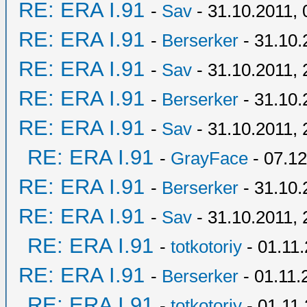
RE: ERA I.91
-
Sav
- 31.10.2011, 
RE: ERA I.91
-
Berserker
- 31.10.
RE: ERA I.91
-
Sav
- 31.10.2011, 
RE: ERA I.91
-
Berserker
- 31.10.
RE: ERA I.91
-
Sav
- 31.10.2011, 
RE: ERA I.91
-
GrayFace
- 07.12
RE: ERA I.91
-
Berserker
- 31.10.
RE: ERA I.91
-
Sav
- 31.10.2011, 
RE: ERA I.91
-
totkotoriy
- 01.11.
RE: ERA I.91
-
Berserker
- 01.11.
RE: ERA I.91
-
totkotoriy
- 01.11.