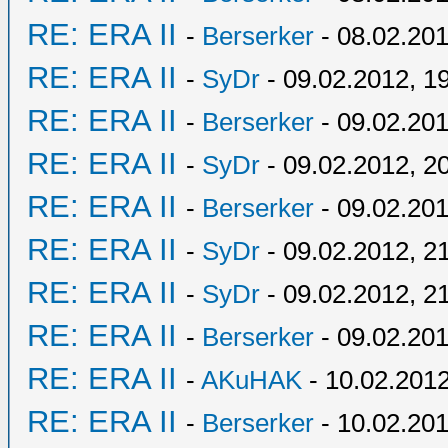
RE: ERA II
-
Berserker
- 08.02.201
RE: ERA II
-
SyDr
- 09.02.2012, 1
RE: ERA II
-
Berserker
- 09.02.201
RE: ERA II
-
SyDr
- 09.02.2012, 2
RE: ERA II
-
Berserker
- 09.02.201
RE: ERA II
-
SyDr
- 09.02.2012, 2
RE: ERA II
-
SyDr
- 09.02.2012, 2
RE: ERA II
-
Berserker
- 09.02.201
RE: ERA II
-
AKuHAK
- 10.02.2012
RE: ERA II
-
Berserker
- 10.02.201