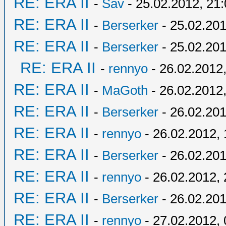
RE: ERA II
-
Sav
- 25.02.2012, 21
RE: ERA II
-
Berserker
- 25.02.201
RE: ERA II
-
Berserker
- 25.02.201
RE: ERA II
-
rennyo
- 26.02.2012,
RE: ERA II
-
MaGoth
- 26.02.2012,
RE: ERA II
-
Berserker
- 26.02.201
RE: ERA II
-
rennyo
- 26.02.2012, 
RE: ERA II
-
Berserker
- 26.02.201
RE: ERA II
-
rennyo
- 26.02.2012, 
RE: ERA II
-
Berserker
- 26.02.201
RE: ERA II
-
rennyo
- 27.02.2012, 