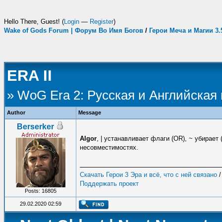
Hello There, Guest! (
Login
—
Register
)
Wake of Gods Forum | Форум Во Имя Богов
/
Герои Меча и Магии 3
ERA II
» WoG Era 2: Русская и Английская
Author
Message
Berserker
Algor
, | устанавливает флаги (OR), ~ убирае
несовместимостях.
Скачать Герои 3 Эра и всё, что с ней связано
Поддержать проект
Posts: 16805
29.02.2020 02:59