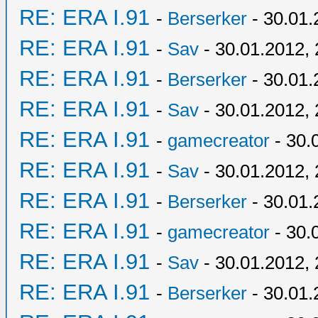
RE: ERA I.91
-
Berserker
- 30.01.
RE: ERA I.91
-
Sav
- 30.01.2012, 
RE: ERA I.91
-
Berserker
- 30.01.
RE: ERA I.91
-
Sav
- 30.01.2012, 
RE: ERA I.91
-
gamecreator
- 30.
RE: ERA I.91
-
Sav
- 30.01.2012, 
RE: ERA I.91
-
Berserker
- 30.01.
RE: ERA I.91
-
gamecreator
- 30.
RE: ERA I.91
-
Sav
- 30.01.2012, 
RE: ERA I.91
-
Berserker
- 30.01.