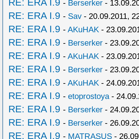
RE: ERA I.9
-
Berserker
- 13.09.2
RE: ERA I.9
-
Sav
- 20.09.2011, 2
RE: ERA I.9
-
AKuHAK
- 23.09.20
RE: ERA I.9
-
Berserker
- 23.09.2
RE: ERA I.9
-
AKuHAK
- 23.09.20
RE: ERA I.9
-
Berserker
- 23.09.2
RE: ERA I.9
-
AKuHAK
- 24.09.20
RE: ERA I.9
-
etoprostoya
- 24.09.
RE: ERA I.9
-
Berserker
- 24.09.2
RE: ERA I.9
-
Berserker
- 26.09.2
RE: ERA I.9
-
MATRASUS
- 26.09