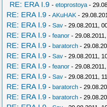
RE: ERA I.9
-
etoprostoya
- 29.08
RE: ERA I.9
-
AKuHAK
- 29.08.20
RE: ERA I.9
-
Sav
- 29.08.2011, 0
RE: ERA I.9
-
feanor
- 29.08.2011,
RE: ERA I.9
-
baratorch
- 29.08.20
RE: ERA I.9
-
Sav
- 29.08.2011, 1
RE: ERA I.9
-
feanor
- 29.08.2011,
RE: ERA I.9
-
Sav
- 29.08.2011, 1
RE: ERA I.9
-
baratorch
- 29.08.20
RE: ERA I.9
-
baratorch
- 29.08.20