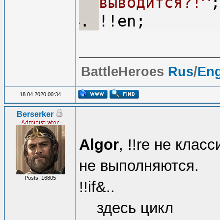
выводится?!^
;
!!en;
BattleHeroes
Rus
/
En
18.04.2020 00:34
Berserker
Algor
, !!re не кла
не выполняются.
Posts: 16805
!!if&..
здесь цикл