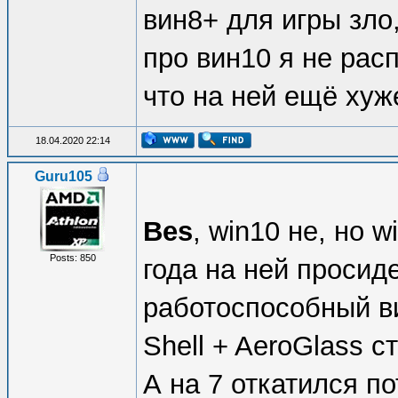
вин8+ для игры зло,
про вин10 я не рас
что на ней ещё хуж
18.04.2020 22:14
Guru105
Bes
, win10 не, но 
Posts: 850
года на ней просид
работоспособный ви
Shell + AeroGlass с
А на 7 откатился п