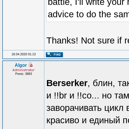
battle, I'll write you
advice to do the same
Thanks! Not sure if re
18.04.2020 01:13
Algor
Posts: 3883
Berserker
, блин, та
и !!br и !!co... но т
заворачивать цикл 
красиво и единый п