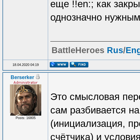
еще !!en:; как закр
однозначно нужным
BattleHeroes
Rus
/
En
18.04.2020 04:19
Berserker
Это смысловая пере
сам разбивается н
Posts: 16805
(инициализация, пр
счётчика) и условия