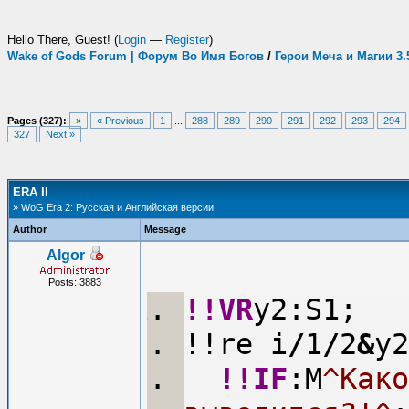
Hello There, Guest! (
Login
—
Register
)
Wake of Gods Forum | Форум Во Имя Богов
/
Герои Меча и Магии 3
Pages (327):
»
« Previous
1
...
288
289
290
291
292
293
294
327
Next »
ERA II
» WoG Era 2: Русская и Английская версии
Author
Message
Algor
Posts: 3883
!!VR
y2:S1;
!!re i
/
1
/
2
&
y2
!!IF
:M
^Како