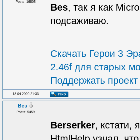
Posts: 16805
Bes
, так я как Micr
подсаживаю.
Скачать Герои 3 Эра
2.46f для старых м
Поддержать проект
18.04.2020 21:33
Bes
Posts: 5459
Berserker
, кстати,
HtmlHelp узнал, чт