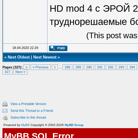
HD mod 4 c ЭРОЙ 2.
труднорешаемые бо
(This post was
18.04.2020 22:29
«
Next Oldest
|
Next Newest
»
Pages (327):
»
« Previous
1
...
288
289
290
291
292
293
294
327
Next »
View a Printable Version
Send this Thread to a Friend
Subscribe to this thread
Powered by
MyBB
Copyright © 2002-2026
MyBB Group
MyBB SQL Error