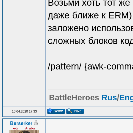
Возьми хоть тот же
даже ближе к ERM) 
заложено использов
сложных блоков код
/pattern/ {awk-comm
BattleHeroes
Rus
/
En
18.04.2020 17:33
Berserker