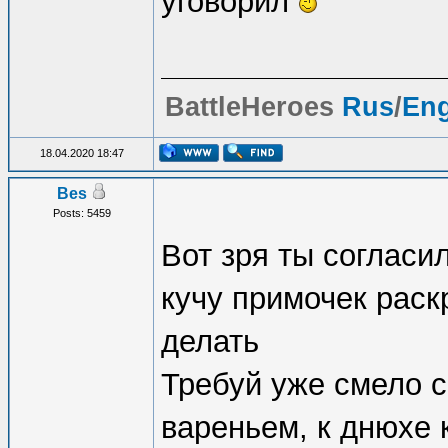
уговорил
BattleHeroes
Rus
/
En
18.04.2020 18:47
Bes
Posts: 5459
Вот зря ты согласи
кучу примочек раск
делать
Требуй уже смело с
вареньем, к днюхе к