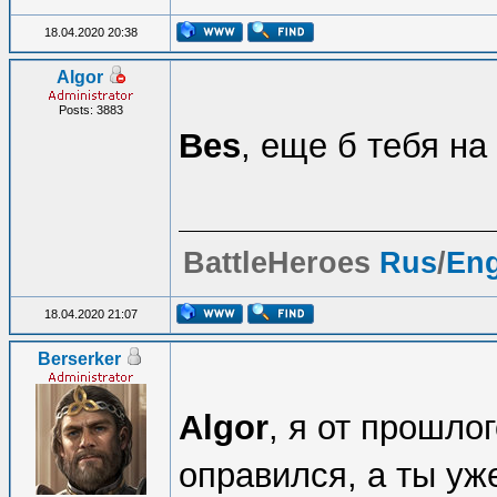
18.04.2020 20:38
Algor
Posts: 3883
Bes
, еще б тебя на
BattleHeroes
Rus
/
En
18.04.2020 21:07
Berserker
Algor
, я от прошло
оправился, а ты уж