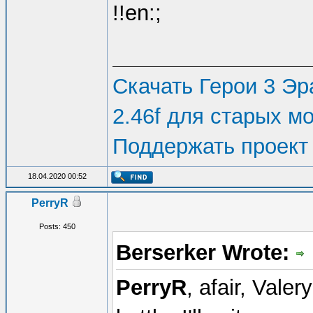
!!en:;
Скачать Герои 3 Эра
2.46f для старых м
Поддержать проект
18.04.2020 00:52
PerryR
Posts: 450
Berserker Wrote:
PerryR
, afair, Vale