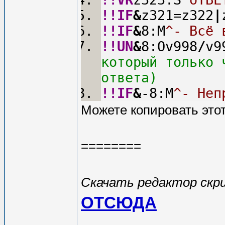
!!IF
&
z321=z322
|
!!IF
&
8:M
^- Всё 
!!UN
&
8:Ov998
/
v9
который только 
ответа)
!!IF
&
-8:M
^- Неп
Можете копировать этот
========
Скачать редактор скри
ОТСЮДА