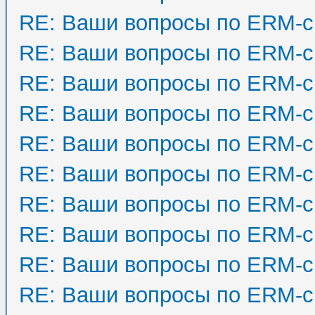
RE: Ваши вопросы по ERM-с
RE: Ваши вопросы по ERM-с
RE: Ваши вопросы по ERM-с
RE: Ваши вопросы по ERM-с
RE: Ваши вопросы по ERM-с
RE: Ваши вопросы по ERM-с
RE: Ваши вопросы по ERM-с
RE: Ваши вопросы по ERM-с
RE: Ваши вопросы по ERM-с
RE: Ваши вопросы по ERM-с