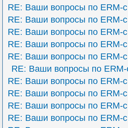
RE: Ваши вопросы по ERM-с
RE: Ваши вопросы по ERM-с
RE: Ваши вопросы по ERM-с
RE: Ваши вопросы по ERM-с
RE: Ваши вопросы по ERM-с
RE: Ваши вопросы по ERM-
RE: Ваши вопросы по ERM-с
RE: Ваши вопросы по ERM-с
RE: Ваши вопросы по ERM-с
RE: Ваши вопросы по ERM-с