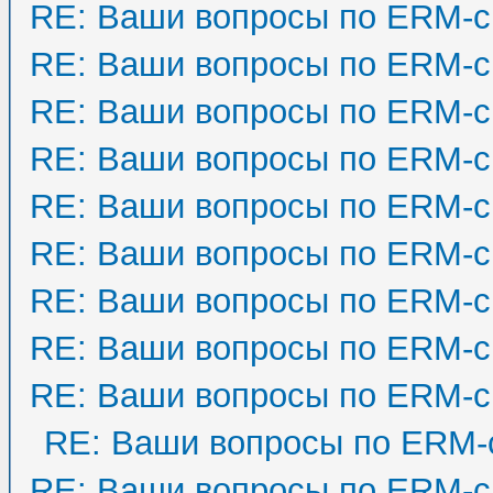
RE: Ваши вопросы по ERM-с
RE: Ваши вопросы по ERM-с
RE: Ваши вопросы по ERM-с
RE: Ваши вопросы по ERM-с
RE: Ваши вопросы по ERM-с
RE: Ваши вопросы по ERM-с
RE: Ваши вопросы по ERM-с
RE: Ваши вопросы по ERM-с
RE: Ваши вопросы по ERM-с
RE: Ваши вопросы по ERM-
RE: Ваши вопросы по ERM-с