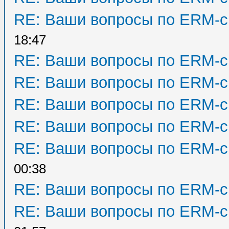
RE: Ваши вопросы по ERM-с
18:47
RE: Ваши вопросы по ERM-с
RE: Ваши вопросы по ERM-с
RE: Ваши вопросы по ERM-с
RE: Ваши вопросы по ERM-с
RE: Ваши вопросы по ERM-с
00:38
RE: Ваши вопросы по ERM-с
RE: Ваши вопросы по ERM-с