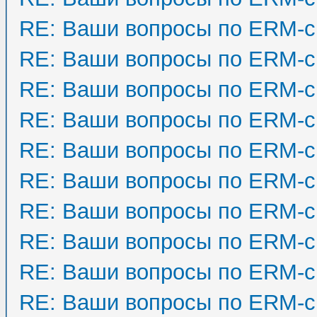
RE: Ваши вопросы по ERM-с
RE: Ваши вопросы по ERM-с
RE: Ваши вопросы по ERM-с
RE: Ваши вопросы по ERM-с
RE: Ваши вопросы по ERM-с
RE: Ваши вопросы по ERM-с
RE: Ваши вопросы по ERM-с
RE: Ваши вопросы по ERM-с
RE: Ваши вопросы по ERM-с
RE: Ваши вопросы по ERM-с