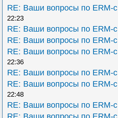
RE: Ваши вопросы по ERM-с
22:23
RE: Ваши вопросы по ERM-с
RE: Ваши вопросы по ERM-с
RE: Ваши вопросы по ERM-с
22:36
RE: Ваши вопросы по ERM-с
RE: Ваши вопросы по ERM-с
22:48
RE: Ваши вопросы по ERM-с
RE: Ваши вопросы по ERM-с