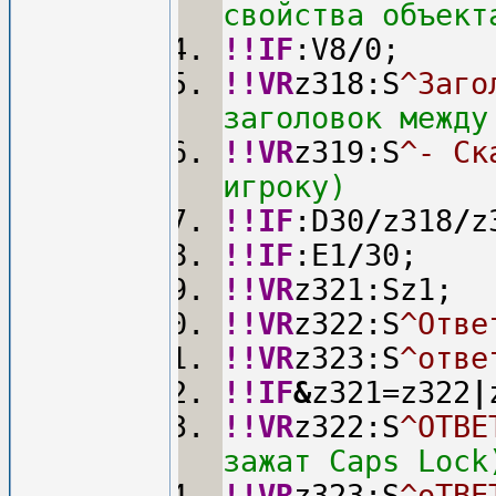
свойства объект
!!IF
:V8
/
0;
!!VR
z318:S
^Заго
заголовок между
!!VR
z319:S
^- Ск
игроку)
!!IF
:D30
/
z318
/
z
!!IF
:E1
/
30;
!!VR
z321:Sz1;
!!VR
z322:S
^Отве
!!VR
z323:S
^отве
!!IF
&
z321=z322
|
!!VR
z322:S
^ОТВЕ
зажат Caps Lock
!!VR
z323:S
^оТВЕ