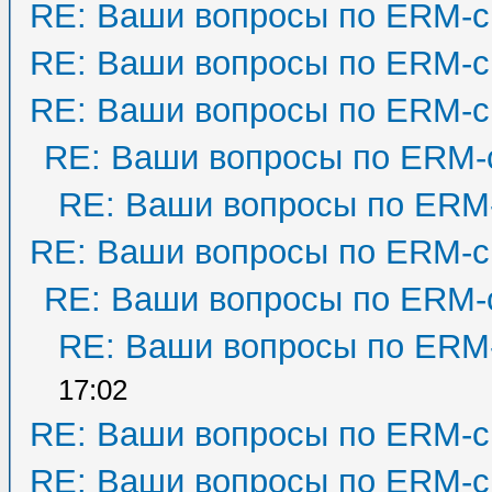
RE: Ваши вопросы по ERM-с
RE: Ваши вопросы по ERM-с
RE: Ваши вопросы по ERM-с
RE: Ваши вопросы по ERM-
RE: Ваши вопросы по ERM
RE: Ваши вопросы по ERM-с
RE: Ваши вопросы по ERM-
RE: Ваши вопросы по ERM
17:02
RE: Ваши вопросы по ERM-с
RE: Ваши вопросы по ERM-с