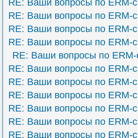
RE: Ваши вопросы по ERM-с
RE: Ваши вопросы по ERM-с
RE: Ваши вопросы по ERM-с
RE: Ваши вопросы по ERM-с
RE: Ваши вопросы по ERM-
RE: Ваши вопросы по ERM-с
RE: Ваши вопросы по ERM-с
RE: Ваши вопросы по ERM-с
RE: Ваши вопросы по ERM-с
RE: Ваши вопросы по ERM-с
RE: Ваши вопросы по ERM-с