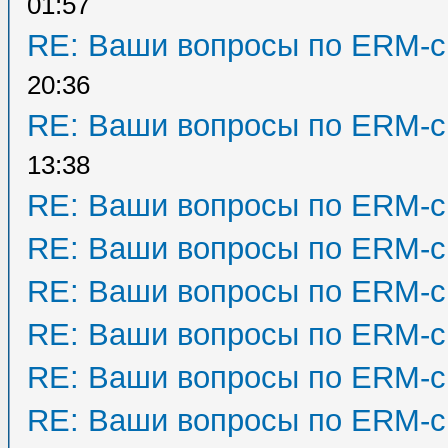
01:57
RE: Ваши вопросы по ERM-с
20:36
RE: Ваши вопросы по ERM-с
13:38
RE: Ваши вопросы по ERM-с
RE: Ваши вопросы по ERM-с
RE: Ваши вопросы по ERM-с
RE: Ваши вопросы по ERM-с
RE: Ваши вопросы по ERM-с
RE: Ваши вопросы по ERM-с