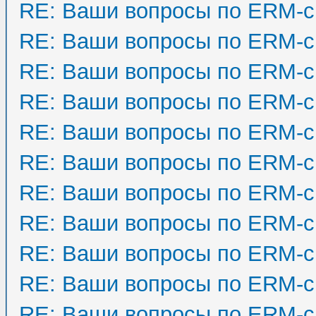
RE: Ваши вопросы по ERM-с
RE: Ваши вопросы по ERM-с
RE: Ваши вопросы по ERM-с
RE: Ваши вопросы по ERM-с
RE: Ваши вопросы по ERM-с
RE: Ваши вопросы по ERM-с
RE: Ваши вопросы по ERM-с
RE: Ваши вопросы по ERM-с
RE: Ваши вопросы по ERM-с
RE: Ваши вопросы по ERM-с
RE: Ваши вопросы по ERM-с