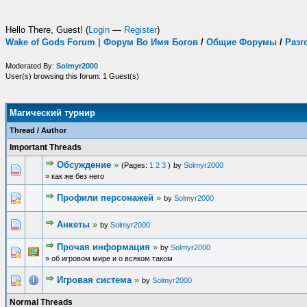
Hello There, Guest! (
Login
—
Register
)
Wake of Gods Forum | Форум Во Имя Богов
/
Общие Форумы
/
Разг
Moderated By:
Solmyr2000
User(s) browsing this forum: 1 Guest(s)
Магический турнир
Thread
/
Author
Important Threads
Обсуждение
»
(Pages:
1
2
3
)
by
Solmyr2000
» как же без него
Профили персонажей
»
by
Solmyr2000
Анкеты
»
by
Solmyr2000
Прочая информация
»
by
Solmyr2000
» об игровом мире и о всяком таком
Игровая система
»
by
Solmyr2000
Normal Threads