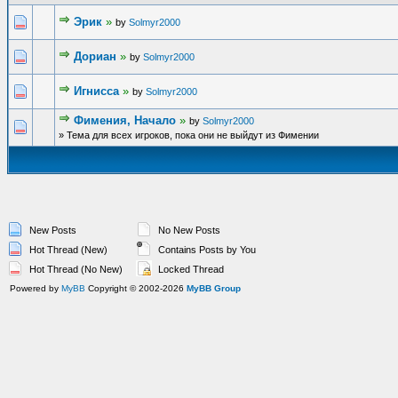
Эрик
»
by
Solmyr2000
Дориан
»
by
Solmyr2000
Игнисса
»
by
Solmyr2000
Фимения, Начало
»
by
Solmyr2000
» Тема для всех игроков, пока они не выйдут из Фимении
New Posts
No New Posts
Hot Thread (New)
Contains Posts by You
Hot Thread (No New)
Locked Thread
Powered by
MyBB
Copyright © 2002-2026
MyBB Group