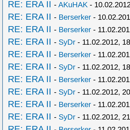
RE: ERA II
-
AKuHAK
- 10.02.2012
RE: ERA II
-
Berserker
- 10.02.201
RE: ERA II
-
Berserker
- 11.02.201
RE: ERA II
-
SyDr
- 11.02.2012, 1
RE: ERA II
-
Berserker
- 11.02.201
RE: ERA II
-
SyDr
- 11.02.2012, 1
RE: ERA II
-
Berserker
- 11.02.201
RE: ERA II
-
SyDr
- 11.02.2012, 2
RE: ERA II
-
Berserker
- 11.02.201
RE: ERA II
-
SyDr
- 11.02.2012, 2
RE: ERA II
-
Berserker
- 11.02.201