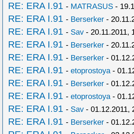
RE: ERA I.91
-
MATRASUS
- 19.
RE: ERA I.91
-
Berserker
- 20.11.
RE: ERA I.91
-
Sav
- 20.11.2011, 
RE: ERA I.91
-
Berserker
- 20.11.
RE: ERA I.91
-
Berserker
- 01.12.
RE: ERA I.91
-
etoprostoya
- 01.1
RE: ERA I.91
-
Berserker
- 01.12.
RE: ERA I.91
-
etoprostoya
- 01.1
RE: ERA I.91
-
Sav
- 01.12.2011, 
RE: ERA I.91
-
Berserker
- 01.12.