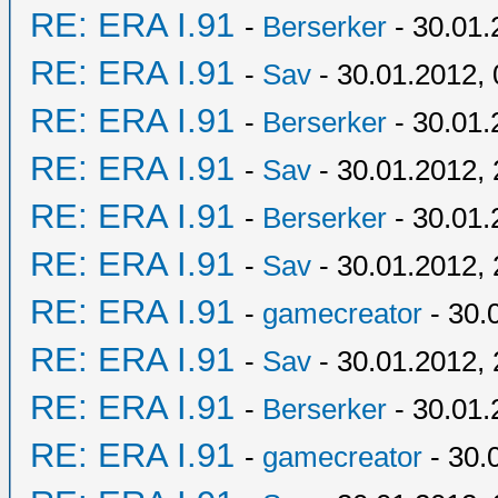
RE: ERA I.91
-
Berserker
- 30.01.
RE: ERA I.91
-
Sav
- 30.01.2012, 
RE: ERA I.91
-
Berserker
- 30.01.
RE: ERA I.91
-
Sav
- 30.01.2012, 
RE: ERA I.91
-
Berserker
- 30.01.
RE: ERA I.91
-
Sav
- 30.01.2012, 
RE: ERA I.91
-
gamecreator
- 30.
RE: ERA I.91
-
Sav
- 30.01.2012, 
RE: ERA I.91
-
Berserker
- 30.01.
RE: ERA I.91
-
gamecreator
- 30.