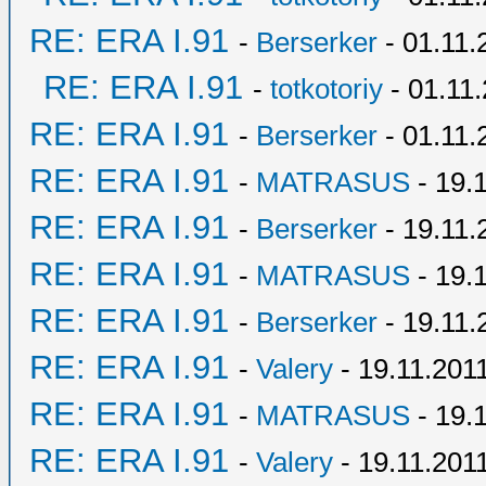
RE: ERA I.91
-
Berserker
- 01.11.
RE: ERA I.91
-
totkotoriy
- 01.11.
RE: ERA I.91
-
Berserker
- 01.11.
RE: ERA I.91
-
MATRASUS
- 19.
RE: ERA I.91
-
Berserker
- 19.11.
RE: ERA I.91
-
MATRASUS
- 19.
RE: ERA I.91
-
Berserker
- 19.11.
RE: ERA I.91
-
Valery
- 19.11.2011
RE: ERA I.91
-
MATRASUS
- 19.
RE: ERA I.91
-
Valery
- 19.11.2011