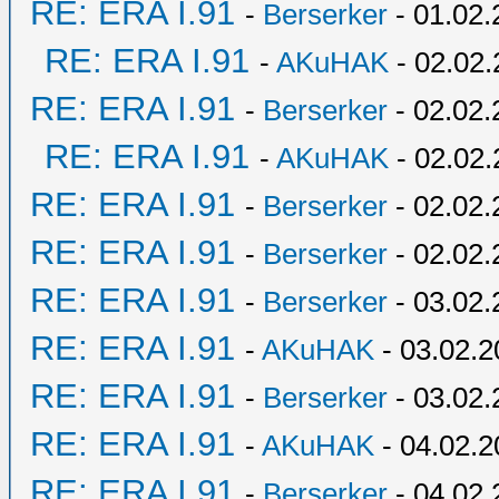
RE: ERA I.91
-
Berserker
- 01.02.
RE: ERA I.91
-
AKuHAK
- 02.02.
RE: ERA I.91
-
Berserker
- 02.02.
RE: ERA I.91
-
AKuHAK
- 02.02.
RE: ERA I.91
-
Berserker
- 02.02.
RE: ERA I.91
-
Berserker
- 02.02.
RE: ERA I.91
-
Berserker
- 03.02.
RE: ERA I.91
-
AKuHAK
- 03.02.2
RE: ERA I.91
-
Berserker
- 03.02.
RE: ERA I.91
-
AKuHAK
- 04.02.2
RE: ERA I.91
-
Berserker
- 04.02.