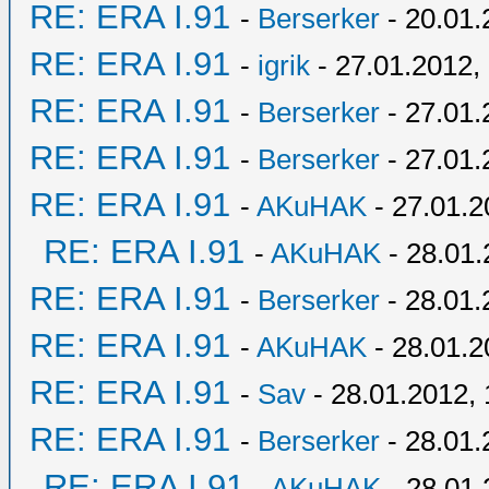
RE: ERA I.91
-
Berserker
- 20.01.
RE: ERA I.91
-
igrik
- 27.01.2012,
RE: ERA I.91
-
Berserker
- 27.01.
RE: ERA I.91
-
Berserker
- 27.01.
RE: ERA I.91
-
AKuHAK
- 27.01.2
RE: ERA I.91
-
AKuHAK
- 28.01.
RE: ERA I.91
-
Berserker
- 28.01.
RE: ERA I.91
-
AKuHAK
- 28.01.2
RE: ERA I.91
-
Sav
- 28.01.2012, 
RE: ERA I.91
-
Berserker
- 28.01.
RE: ERA I.91
-
AKuHAK
- 28.01.