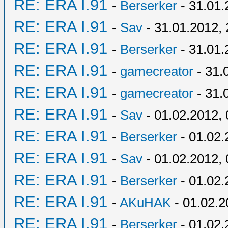
RE: ERA I.91
-
Berserker
- 31.01.
RE: ERA I.91
-
Sav
- 31.01.2012, 
RE: ERA I.91
-
Berserker
- 31.01.
RE: ERA I.91
-
gamecreator
- 31.
RE: ERA I.91
-
gamecreator
- 31.
RE: ERA I.91
-
Sav
- 01.02.2012, 
RE: ERA I.91
-
Berserker
- 01.02.
RE: ERA I.91
-
Sav
- 01.02.2012, 
RE: ERA I.91
-
Berserker
- 01.02.
RE: ERA I.91
-
AKuHAK
- 01.02.2
RE: ERA I.91
-
Berserker
- 01.02.