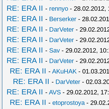
RE: ERA II
-
rennyo
- 28.02.2012, 
RE: ERA II
-
Berserker
- 28.02.201
RE: ERA II
-
DarVeter
- 29.02.2012
RE: ERA II
-
DarVeter
- 29.02.2012
RE: ERA II
-
Sav
- 29.02.2012, 10
RE: ERA II
-
DarVeter
- 29.02.2012
RE: ERA II
-
AKuHAK
- 01.03.201
RE: ERA II
-
DarVeter
- 02.03.2
RE: ERA II
-
AVS
- 29.02.2012, 17
RE: ERA II
-
etoprostoya
- 29.02.