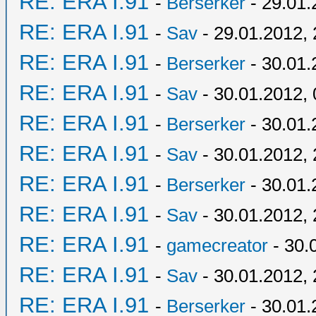
RE: ERA I.91
-
Berserker
- 29.01.
RE: ERA I.91
-
Sav
- 29.01.2012, 
RE: ERA I.91
-
Berserker
- 30.01.
RE: ERA I.91
-
Sav
- 30.01.2012, 
RE: ERA I.91
-
Berserker
- 30.01.
RE: ERA I.91
-
Sav
- 30.01.2012, 
RE: ERA I.91
-
Berserker
- 30.01.
RE: ERA I.91
-
Sav
- 30.01.2012, 
RE: ERA I.91
-
gamecreator
- 30.
RE: ERA I.91
-
Sav
- 30.01.2012, 
RE: ERA I.91
-
Berserker
- 30.01.