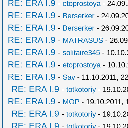
RE: ERA I.9
-
etoprostoya
- 24.09.
RE: ERA I.9
-
Berserker
- 24.09.2
RE: ERA I.9
-
Berserker
- 26.09.2
RE: ERA I.9
-
MATRASUS
- 26.09
RE: ERA I.9
-
solitaire345
- 10.10.
RE: ERA I.9
-
etoprostoya
- 10.10.
RE: ERA I.9
-
Sav
- 11.10.2011, 2
RE: ERA I.9
-
totkotoriy
- 19.10.2
RE: ERA I.9
-
MOP
- 19.10.2011, 
RE: ERA I.9
-
totkotoriy
- 19.10.2
RE: ERA I.9
-
totkotoriy
- 19.10.2