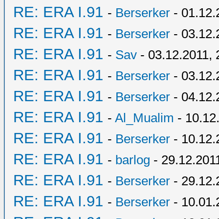
RE: ERA I.91
-
Berserker
- 01.12.
RE: ERA I.91
-
Berserker
- 03.12.
RE: ERA I.91
-
Sav
- 03.12.2011, 
RE: ERA I.91
-
Berserker
- 03.12.
RE: ERA I.91
-
Berserker
- 04.12.
RE: ERA I.91
-
Al_Mualim
- 10.12
RE: ERA I.91
-
Berserker
- 10.12.
RE: ERA I.91
-
barlog
- 29.12.201
RE: ERA I.91
-
Berserker
- 29.12.
RE: ERA I.91
-
Berserker
- 10.01.