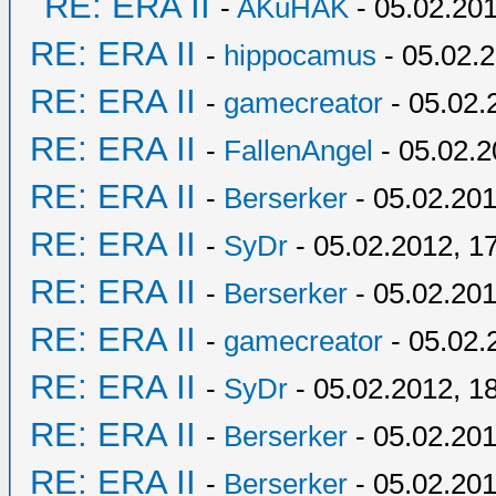
RE: ERA II
-
AKuHAK
- 05.02.201
RE: ERA II
-
hippocamus
- 05.02.2
RE: ERA II
-
gamecreator
- 05.02.
RE: ERA II
-
FallenAngel
- 05.02.2
RE: ERA II
-
Berserker
- 05.02.201
RE: ERA II
-
SyDr
- 05.02.2012, 1
RE: ERA II
-
Berserker
- 05.02.201
RE: ERA II
-
gamecreator
- 05.02.
RE: ERA II
-
SyDr
- 05.02.2012, 1
RE: ERA II
-
Berserker
- 05.02.201
RE: ERA II
-
Berserker
- 05.02.201