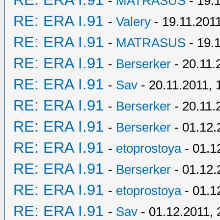
-
MATRASUS
- 19.
RE: ERA I.91
-
Valery
- 19.11.2011
RE: ERA I.91
-
MATRASUS
- 19.
RE: ERA I.91
-
Berserker
- 20.11.
RE: ERA I.91
-
Sav
- 20.11.2011, 
RE: ERA I.91
-
Berserker
- 20.11.
RE: ERA I.91
-
Berserker
- 01.12.
RE: ERA I.91
-
etoprostoya
- 01.1
RE: ERA I.91
-
Berserker
- 01.12.
RE: ERA I.91
-
etoprostoya
- 01.1
RE: ERA I.91
-
Sav
- 01.12.2011, 