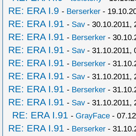
RE: ERA I.9
-
Berserker
- 19.10.2
RE: ERA I.91
-
Sav
- 30.10.2011, 
RE: ERA I.91
-
Berserker
- 30.10.
RE: ERA I.91
-
Sav
- 31.10.2011, 
RE: ERA I.91
-
Berserker
- 31.10.
RE: ERA I.91
-
Sav
- 31.10.2011, 
RE: ERA I.91
-
Berserker
- 31.10.
RE: ERA I.91
-
Sav
- 31.10.2011, 
RE: ERA I.91
-
GrayFace
- 07.12
RE: ERA I.91
-
Berserker
- 31.10.