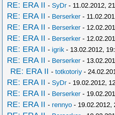
RE: ERA II
-
SyDr
- 11.02.2012, 2
RE: ERA II
-
Berserker
- 11.02.201
RE: ERA II
-
Berserker
- 12.02.201
RE: ERA II
-
Berserker
- 12.02.201
RE: ERA II
-
igrik
- 13.02.2012, 19
RE: ERA II
-
Berserker
- 13.02.201
RE: ERA II
-
totkotoriy
- 24.02.20
RE: ERA II
-
SyDr
- 19.02.2012, 1
RE: ERA II
-
Berserker
- 19.02.201
RE: ERA II
-
rennyo
- 19.02.2012, 