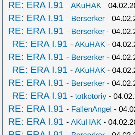
RE: ERA I.91
-
AKuHAK
- 04.02.2
RE: ERA I.91
-
Berserker
- 04.02.
RE: ERA I.91
-
Berserker
- 04.02.
RE: ERA I.91
-
AKuHAK
- 04.02.
RE: ERA I.91
-
Berserker
- 04.02.
RE: ERA I.91
-
AKuHAK
- 04.02.
RE: ERA I.91
-
Berserker
- 04.02.
RE: ERA I.91
-
totkotoriy
- 04.02
RE: ERA I.91
-
FallenAngel
- 04.0
RE: ERA I.91
-
AKuHAK
- 04.02.2
RE: ERA I.91