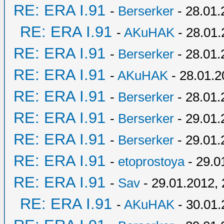
RE: ERA I.91
-
Berserker
- 28.01.
RE: ERA I.91
-
AKuHAK
- 28.01.
RE: ERA I.91
-
Berserker
- 28.01.
RE: ERA I.91
-
AKuHAK
- 28.01.2
RE: ERA I.91
-
Berserker
- 28.01.
RE: ERA I.91
-
Berserker
- 29.01.
RE: ERA I.91
-
Berserker
- 29.01.
RE: ERA I.91
-
etoprostoya
- 29.0
RE: ERA I.91
-
Sav
- 29.01.2012, 
RE: ERA I.91
-
AKuHAK
- 30.01.