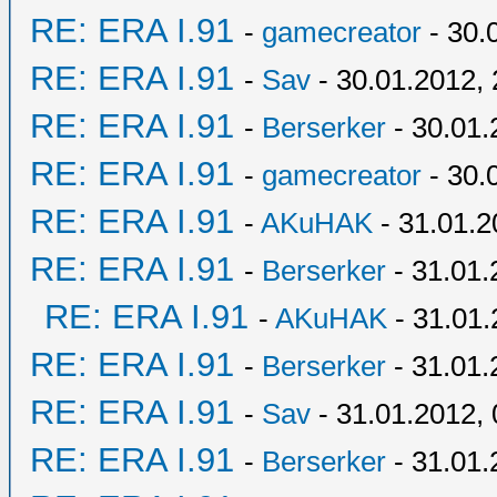
RE: ERA I.91
-
gamecreator
- 30.
RE: ERA I.91
-
Sav
- 30.01.2012, 
RE: ERA I.91
-
Berserker
- 30.01.
RE: ERA I.91
-
gamecreator
- 30.
RE: ERA I.91
-
AKuHAK
- 31.01.2
RE: ERA I.91
-
Berserker
- 31.01.
RE: ERA I.91
-
AKuHAK
- 31.01.
RE: ERA I.91
-
Berserker
- 31.01.
RE: ERA I.91
-
Sav
- 31.01.2012, 
RE: ERA I.91
-
Berserker
- 31.01.