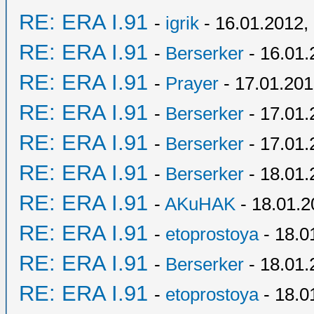
RE: ERA I.91
-
igrik
- 16.01.2012,
RE: ERA I.91
-
Berserker
- 16.01.
RE: ERA I.91
-
Prayer
- 17.01.201
RE: ERA I.91
-
Berserker
- 17.01.
RE: ERA I.91
-
Berserker
- 17.01.
RE: ERA I.91
-
Berserker
- 18.01.
RE: ERA I.91
-
AKuHAK
- 18.01.2
RE: ERA I.91
-
etoprostoya
- 18.0
RE: ERA I.91
-
Berserker
- 18.01.
RE: ERA I.91
-
etoprostoya
- 18.0