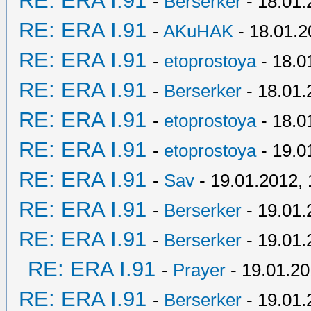
RE: ERA I.91
-
Berserker
- 18.01.
RE: ERA I.91
-
AKuHAK
- 18.01.2
RE: ERA I.91
-
etoprostoya
- 18.0
RE: ERA I.91
-
Berserker
- 18.01.
RE: ERA I.91
-
etoprostoya
- 18.0
RE: ERA I.91
-
etoprostoya
- 19.0
RE: ERA I.91
-
Sav
- 19.01.2012, 
RE: ERA I.91
-
Berserker
- 19.01.
RE: ERA I.91
-
Berserker
- 19.01.
RE: ERA I.91
-
Prayer
- 19.01.20
RE: ERA I.91
-
Berserker
- 19.01.