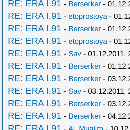
RE: ERA I.91
-
Berserker
- 01.12.
RE: ERA I.91
-
etoprostoya
- 01.1
RE: ERA I.91
-
Berserker
- 01.12.
RE: ERA I.91
-
etoprostoya
- 01.1
RE: ERA I.91
-
Sav
- 01.12.2011, 
RE: ERA I.91
-
Berserker
- 01.12.
RE: ERA I.91
-
Berserker
- 03.12.
RE: ERA I.91
-
Sav
- 03.12.2011, 
RE: ERA I.91
-
Berserker
- 03.12.
RE: ERA I.91
-
Berserker
- 04.12.
RE: ERA I.91
-
Al_Mualim
- 10.12