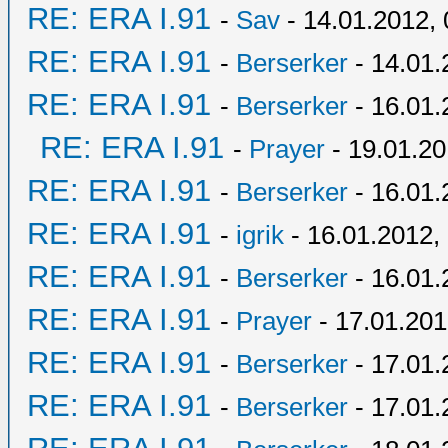
RE: ERA I.91
-
Sav
- 14.01.2012, 
RE: ERA I.91
-
Berserker
- 14.01.
RE: ERA I.91
-
Berserker
- 16.01.
RE: ERA I.91
-
Prayer
- 19.01.20
RE: ERA I.91
-
Berserker
- 16.01.
RE: ERA I.91
-
igrik
- 16.01.2012,
RE: ERA I.91
-
Berserker
- 16.01.
RE: ERA I.91
-
Prayer
- 17.01.201
RE: ERA I.91
-
Berserker
- 17.01.
RE: ERA I.91
-
Berserker
- 17.01.