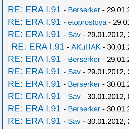
RE: ERA I.91
-
Berserker
- 29.01.
RE: ERA I.91
-
etoprostoya
- 29.0
RE: ERA I.91
-
Sav
- 29.01.2012, 
RE: ERA I.91
-
AKuHAK
- 30.01.
RE: ERA I.91
-
Berserker
- 29.01.
RE: ERA I.91
-
Sav
- 29.01.2012, 
RE: ERA I.91
-
Berserker
- 30.01.
RE: ERA I.91
-
Sav
- 30.01.2012, 
RE: ERA I.91
-
Berserker
- 30.01.
RE: ERA I.91
-
Sav
- 30.01.2012, 