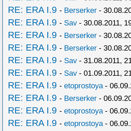
RE: ERA I.9
-
Berserker
- 30.08.2
RE: ERA I.9
-
Sav
- 30.08.2011, 1
RE: ERA I.9
-
Berserker
- 30.08.2
RE: ERA I.9
-
Berserker
- 30.08.2
RE: ERA I.9
-
Sav
- 31.08.2011, 2
RE: ERA I.9
-
Sav
- 01.09.2011, 2
RE: ERA I.9
-
etoprostoya
- 06.09.
RE: ERA I.9
-
Berserker
- 06.09.2
RE: ERA I.9
-
etoprostoya
- 06.09.
RE: ERA I.9
-
etoprostoya
- 06.09.