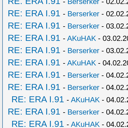
RE: ERA I.91
-
Berserker
- 02.02.
RE: ERA I.91
-
Berserker
- 02.02.
RE: ERA I.91
-
Berserker
- 03.02.
RE: ERA I.91
-
AKuHAK
- 03.02.2
RE: ERA I.91
-
Berserker
- 03.02.
RE: ERA I.91
-
AKuHAK
- 04.02.2
RE: ERA I.91
-
Berserker
- 04.02.
RE: ERA I.91
-
Berserker
- 04.02.
RE: ERA I.91
-
AKuHAK
- 04.02.
RE: ERA I.91
-
Berserker
- 04.02.
RE: ERA I.91
-
AKuHAK
- 04.02.