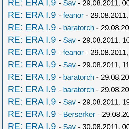
RE: ERA I.9
-
Sav
- 29.08.2011, 0
RE: ERA I.9
-
feanor
- 29.08.2011,
RE: ERA I.9
-
baratorch
- 29.08.20
RE: ERA I.9
-
Sav
- 29.08.2011, 1
RE: ERA I.9
-
feanor
- 29.08.2011,
RE: ERA I.9
-
Sav
- 29.08.2011, 1
RE: ERA I.9
-
baratorch
- 29.08.20
RE: ERA I.9
-
baratorch
- 29.08.20
RE: ERA I.9
-
Sav
- 29.08.2011, 1
RE: ERA I.9
-
Berserker
- 29.08.2
RE: ERA I.9
-
Sav
- 30.08.2011, 0