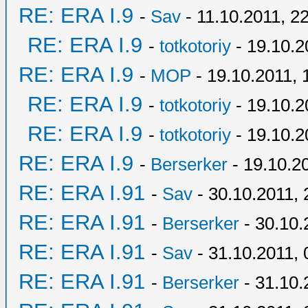
RE: ERA I.9
-
Sav
- 11.10.2011, 2
RE: ERA I.9
-
totkotoriy
- 19.10.2
RE: ERA I.9
-
MOP
- 19.10.2011, 
RE: ERA I.9
-
totkotoriy
- 19.10.2
RE: ERA I.9
-
totkotoriy
- 19.10.2
RE: ERA I.9
-
Berserker
- 19.10.2
RE: ERA I.91
-
Sav
- 30.10.2011, 
RE: ERA I.91
-
Berserker
- 30.10.
RE: ERA I.91
-
Sav
- 31.10.2011, 
RE: ERA I.91
-
Berserker
- 31.10.