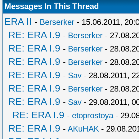
Messages In This Thread
ERA II
-
Berserker
- 15.06.2011, 20:
RE: ERA I.9
-
Berserker
- 27.08.2
RE: ERA I.9
-
Berserker
- 28.08.2
RE: ERA I.9
-
Berserker
- 28.08.2
RE: ERA I.9
-
Sav
- 28.08.2011, 2
RE: ERA I.9
-
Berserker
- 28.08.2
RE: ERA I.9
-
Sav
- 29.08.2011, 0
RE: ERA I.9
-
etoprostoya
- 29.08
RE: ERA I.9
-
AKuHAK
- 29.08.20