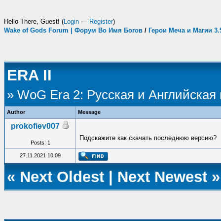
Hello There, Guest! (
Login
—
Register
)
Wake of Gods Forum | Форум Во Имя Богов
/
Герои Меча и Магии 3
ERA II
» WoG Era 2: Русская и Английская
Author
Message
prokofiev007
Подскажите как скачать последнюю версию?
Posts: 1
27.11.2021 10:09
«
Next Oldest
|
Next Newest
»