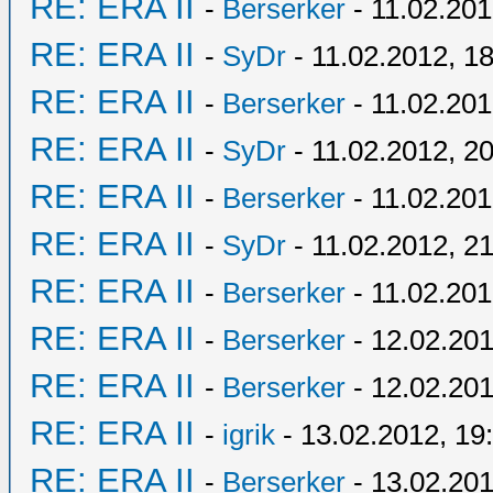
RE: ERA II
-
Berserker
- 11.02.201
RE: ERA II
-
SyDr
- 11.02.2012, 1
RE: ERA II
-
Berserker
- 11.02.201
RE: ERA II
-
SyDr
- 11.02.2012, 2
RE: ERA II
-
Berserker
- 11.02.201
RE: ERA II
-
SyDr
- 11.02.2012, 2
RE: ERA II
-
Berserker
- 11.02.201
RE: ERA II
-
Berserker
- 12.02.201
RE: ERA II
-
Berserker
- 12.02.201
RE: ERA II
-
igrik
- 13.02.2012, 19
RE: ERA II
-
Berserker
- 13.02.201