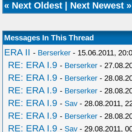
«
Next Oldest
|
Next Newest
»
Messages In This Thread
ERA II
-
Berserker
- 15.06.2011, 20:
RE: ERA I.9
-
Berserker
- 27.08.2
RE: ERA I.9
-
Berserker
- 28.08.2
RE: ERA I.9
-
Berserker
- 28.08.2
RE: ERA I.9
-
Sav
- 28.08.2011, 2
RE: ERA I.9
-
Berserker
- 28.08.2
RE: ERA I.9
-
Sav
- 29.08.2011, 0