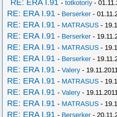
RE: ERA I.91
-
totkotoriy
- 01.11.
RE: ERA I.91
-
Berserker
- 01.11.
RE: ERA I.91
-
MATRASUS
- 19.
RE: ERA I.91
-
Berserker
- 19.11.
RE: ERA I.91
-
MATRASUS
- 19.
RE: ERA I.91
-
Berserker
- 19.11.
RE: ERA I.91
-
Valery
- 19.11.2011
RE: ERA I.91
-
MATRASUS
- 19.
RE: ERA I.91
-
Valery
- 19.11.2011
RE: ERA I.91
-
MATRASUS
- 19.
RE: ERA I.91
-
Berserker
- 20.11.