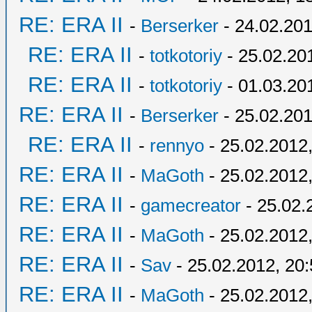
RE: ERA II
-
Berserker
- 24.02.201
RE: ERA II
-
totkotoriy
- 25.02.20
RE: ERA II
-
totkotoriy
- 01.03.20
RE: ERA II
-
Berserker
- 25.02.201
RE: ERA II
-
rennyo
- 25.02.2012,
RE: ERA II
-
MaGoth
- 25.02.2012,
RE: ERA II
-
gamecreator
- 25.02.
RE: ERA II
-
MaGoth
- 25.02.2012,
RE: ERA II
-
Sav
- 25.02.2012, 20
RE: ERA II
-
MaGoth
- 25.02.2012,