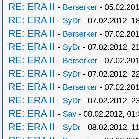
RE: ERA II
-
Berserker
- 05.02.201
RE: ERA II
-
SyDr
- 07.02.2012, 1
RE: ERA II
-
Berserker
- 07.02.201
RE: ERA II
-
SyDr
- 07.02.2012, 2
RE: ERA II
-
Berserker
- 07.02.201
RE: ERA II
-
SyDr
- 07.02.2012, 2
RE: ERA II
-
Berserker
- 07.02.201
RE: ERA II
-
SyDr
- 07.02.2012, 2
RE: ERA II
-
Sav
- 08.02.2012, 01
RE: ERA II
-
SyDr
- 08.02.2012, 1