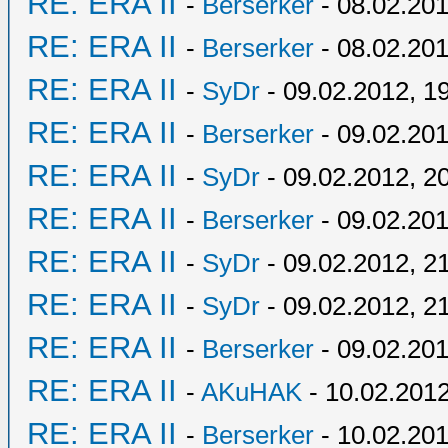
RE: ERA II
-
Berserker
- 08.02.201
RE: ERA II
-
Berserker
- 08.02.201
RE: ERA II
-
SyDr
- 09.02.2012, 1
RE: ERA II
-
Berserker
- 09.02.201
RE: ERA II
-
SyDr
- 09.02.2012, 2
RE: ERA II
-
Berserker
- 09.02.201
RE: ERA II
-
SyDr
- 09.02.2012, 2
RE: ERA II
-
SyDr
- 09.02.2012, 2
RE: ERA II
-
Berserker
- 09.02.201
RE: ERA II
-
AKuHAK
- 10.02.2012
RE: ERA II
-
Berserker
- 10.02.201