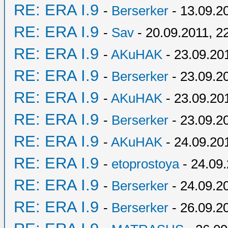
RE: ERA I.9
-
Berserker
- 13.09.2
RE: ERA I.9
-
Sav
- 20.09.2011, 2
RE: ERA I.9
-
AKuHAK
- 23.09.20
RE: ERA I.9
-
Berserker
- 23.09.2
RE: ERA I.9
-
AKuHAK
- 23.09.20
RE: ERA I.9
-
Berserker
- 23.09.2
RE: ERA I.9
-
AKuHAK
- 24.09.20
RE: ERA I.9
-
etoprostoya
- 24.09.
RE: ERA I.9
-
Berserker
- 24.09.2
RE: ERA I.9
-
Berserker
- 26.09.2