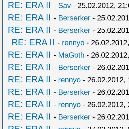
RE: ERA II
-
Sav
- 25.02.2012, 21
RE: ERA II
-
Berserker
- 25.02.201
RE: ERA II
-
Berserker
- 25.02.201
RE: ERA II
-
rennyo
- 26.02.2012,
RE: ERA II
-
MaGoth
- 26.02.2012,
RE: ERA II
-
Berserker
- 26.02.201
RE: ERA II
-
rennyo
- 26.02.2012, 
RE: ERA II
-
Berserker
- 26.02.201
RE: ERA II
-
rennyo
- 26.02.2012, 
RE: ERA II
-
Berserker
- 26.02.201
RE: ERA II