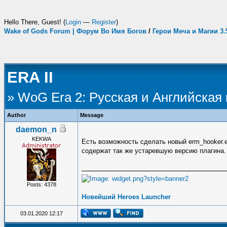
Hello There, Guest! (
Login
—
Register
)
Wake of Gods Forum | Форум Во Имя Богов
/
Герои Меча и Магии 3
ERA II
» WoG Era 2: Русская и Английская
Author
Message
daemon_n
KEKWA
Есть возможность сделать новый erm_hooker.e
содержат так же устаревшую версию плагина.
Posts: 4378
Новейший Heroes Launcher
03.01.2020 12:17