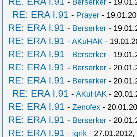
RE: ERA I.91
-
Berserker
- 19.01.
RE: ERA I.91
-
Prayer
- 19.01.20
RE: ERA I.91
-
Berserker
- 19.01.
RE: ERA I.91
-
AKuHAK
- 19.01.2
RE: ERA I.91
-
Berserker
- 19.01.
RE: ERA I.91
-
Berserker
- 20.01.
RE: ERA I.91
-
Berserker
- 20.01.
RE: ERA I.91
-
AKuHAK
- 20.01.
RE: ERA I.91
-
Zenofex
- 20.01.20
RE: ERA I.91
-
Berserker
- 20.01.
RE: ERA I.91
-
igrik
- 27.01.2012,