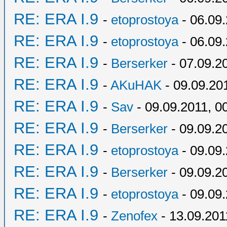
RE: ERA I.9
-
etoprostoya
- 06.09.
RE: ERA I.9
-
etoprostoya
- 06.09.
RE: ERA I.9
-
Berserker
- 07.09.2
RE: ERA I.9
-
AKuHAK
- 09.09.20
RE: ERA I.9
-
Sav
- 09.09.2011, 0
RE: ERA I.9
-
Berserker
- 09.09.2
RE: ERA I.9
-
etoprostoya
- 09.09.
RE: ERA I.9
-
Berserker
- 09.09.2
RE: ERA I.9
-
etoprostoya
- 09.09.
RE: ERA I.9
-
Zenofex
- 13.09.201