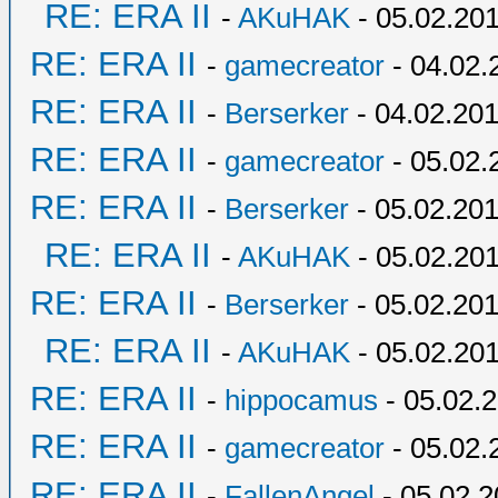
RE: ERA II
-
AKuHAK
- 05.02.201
RE: ERA II
-
gamecreator
- 04.02.
RE: ERA II
-
Berserker
- 04.02.201
RE: ERA II
-
gamecreator
- 05.02.
RE: ERA II
-
Berserker
- 05.02.201
RE: ERA II
-
AKuHAK
- 05.02.201
RE: ERA II
-
Berserker
- 05.02.201
RE: ERA II
-
AKuHAK
- 05.02.201
RE: ERA II
-
hippocamus
- 05.02.2
RE: ERA II
-
gamecreator
- 05.02.
RE: ERA II
-
FallenAngel
- 05.02.2