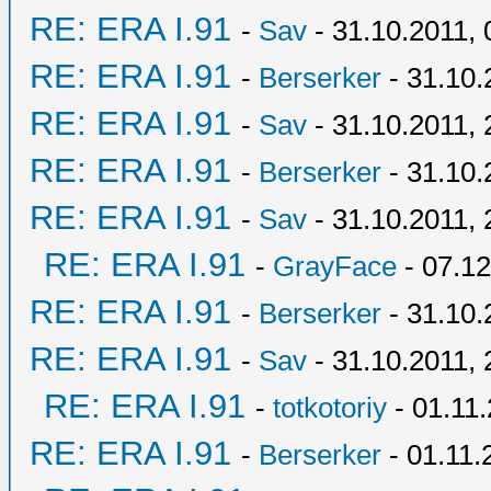
RE: ERA I.91
-
Sav
- 31.10.2011, 
RE: ERA I.91
-
Berserker
- 31.10.
RE: ERA I.91
-
Sav
- 31.10.2011, 
RE: ERA I.91
-
Berserker
- 31.10.
RE: ERA I.91
-
Sav
- 31.10.2011, 
RE: ERA I.91
-
GrayFace
- 07.12
RE: ERA I.91
-
Berserker
- 31.10.
RE: ERA I.91
-
Sav
- 31.10.2011, 
RE: ERA I.91
-
totkotoriy
- 01.11.
RE: ERA I.91
-
Berserker
- 01.11.