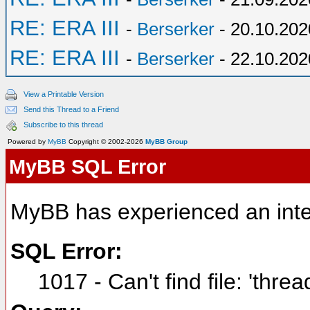
RE: ERA III
-
Berserker
- 20.10.202
RE: ERA III
-
Berserker
- 22.10.202
View a Printable Version
Send this Thread to a Friend
Subscribe to this thread
Powered by
MyBB
Copyright © 2002-2026
MyBB Group
MyBB SQL Error
MyBB has experienced an inte
SQL Error:
1017 - Can't find file: 'thre