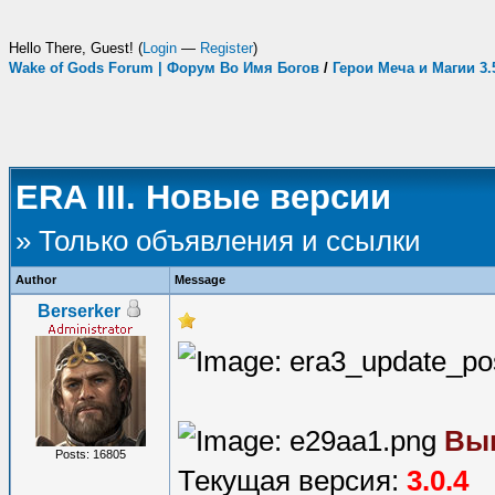
Hello There, Guest! (
Login
—
Register
)
Wake of Gods Forum | Форум Во Имя Богов
/
Герои Меча и Магии 3
ERA III. Новые версии
» Только объявления и ссылки
Author
Message
Berserker
Вы
Posts: 16805
Текущая версия:
3.0.4