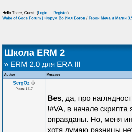
Hello There, Guest! (
Login
—
Register
)
Wake of Gods Forum | Форум Во Имя Богов
/
Герои Меча и Магии 3
Школа ERM 2
» ERM 2.0 для ERA III
Author
Message
SergOz
Posts: 1417
Bes
, да, про нагляднос
!#VA, в начале скрипта
оправданы. Но, меня ин
хотя думаю разницы нет