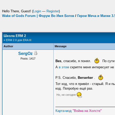
Hello There, Guest! (
Login
—
Register
)
Wake of Gods Forum | Форум Во Имя Богов
/
Герои Меча и Магии 3
Школа ERM 2
» ERM 2.0 для ERA III
Author
Message
SergOz
Posts: 1417
Bes
, спасибо, я понял.
По сут
А
в этом
скрипте меня интересует не п
P.S. Спасибо,
Berserker
.
Тот код, что я привёл - старый. Я и 
код. Попробую ещё раз.
Но, не сегодня
Карта-мод
"Война на Холсте"