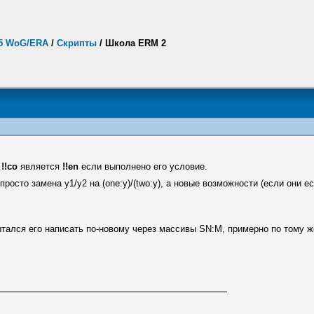
.5 WoG/ERA
/
Скрипты
/
Школа ERM 2
и
!!co
является
!!en
если выполнено его условие.
росто замена y1/y2 на (one:y)/(two:y), а новые возможности (если они ес
пытался его написать по-новому через массивы SN:M, примерно по тому ж