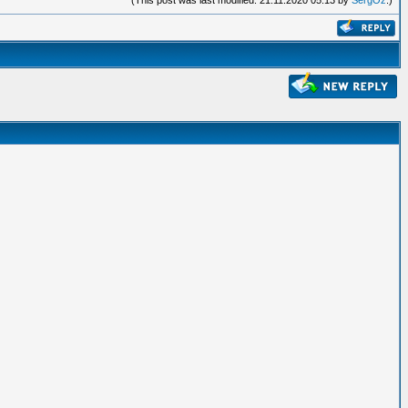
(This post was last modified: 21.11.2020 05:13 by
SergOz
.)