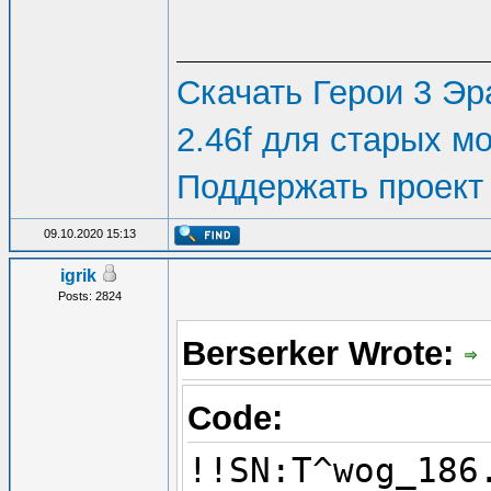
Скачать Герои 3 Эра
2.46f для старых м
Поддержать проект
09.10.2020 15:13
igrik
Posts: 2824
Berserker Wrote:
Code:
!!SN:T^wog_186