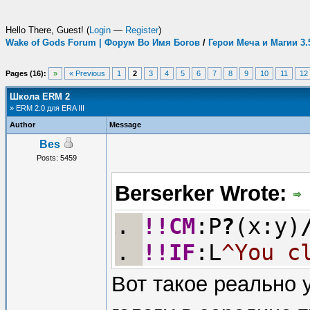
Hello There, Guest! (
Login
—
Register
)
Wake of Gods Forum | Форум Во Имя Богов
/
Герои Меча и Магии 3
Pages (16):
»
« Previous
1
2
3
4
5
6
7
8
9
10
11
12
Школа ERM 2
» ERM 2.0 для ERA III
Author
Message
Bes
Posts: 5459
Berserker Wrote:
!!CM
:P
?
(x:y)
!!IF
:L
^You c
Вот такое реально 