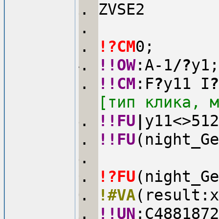
ZVSE2
!?CM
0;
!!OW
:A-1
/
?
y1;
!!CM
:F
?
y11 I
?
[тип клика, м
!!FU
|
y11<>512
!!FU
(night_Ge
!?FU
(night_Ge
!#VA
(result:x
!!UN
:C4881872