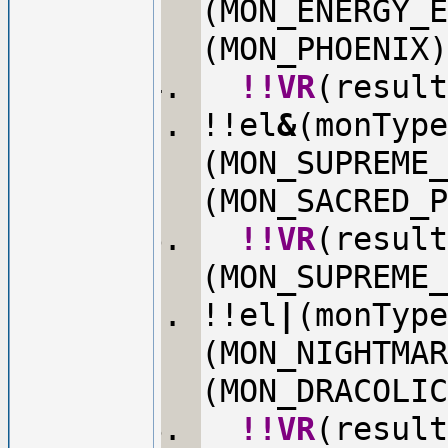
(MON_ENERGY_E
(MON_PHOENIX)
!!VR
(result
!!el
&
(monType
(MON_SUPREME
(MON_SACRED_P
!!VR
(result
(MON_SUPREME_
!!el
|
(monType
(MON_NIGHTMAR
(MON_DRACOLIC
!!VR
(result