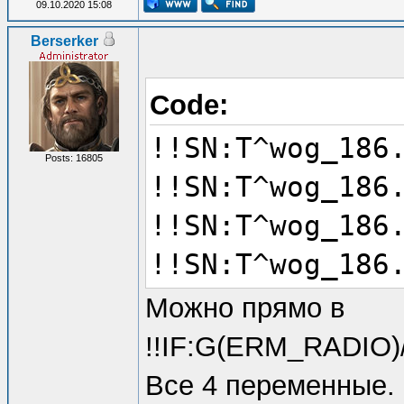
09.10.2020 15:08
Berserker
Code:
!!SN:T^wog_186
Posts: 16805
!!SN:T^wog_186
!!SN:T^wog_186
!!SN:T^wog_186
Можно прямо в
!!IF:G(ERM_RADIO)/2
Все 4 переменные.