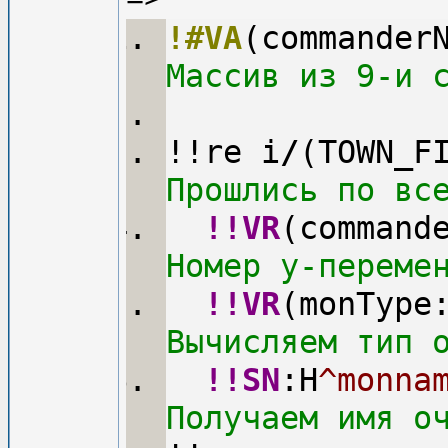
!#VA
(commander
Массив из 9-и 
!!re i
/
(TOWN_F
Прошлись по вс
!!VR
(command
Номер y-переме
!!VR
(monType
Вычисляем тип 
!!SN
:H
^monna
Получаем имя о