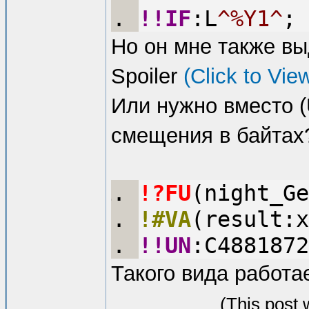
!!IF
:L
^%Y1^
;
Но он мне также в
Spoiler
(Click to Vie
Или нужно вместо 
смещения в байтах?
!?FU
(night_Ge
!#VA
(result:x
!!UN
:C4881872
Такого вида работае
(This post 