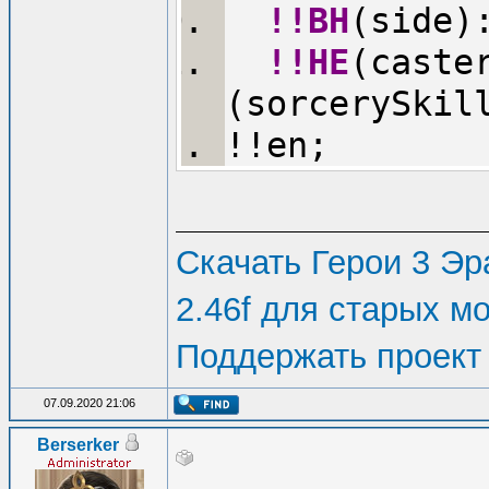
!!BH
(side)
!!HE
(caste
(sorcerySkil
!!en;
Скачать Герои 3 Эра
2.46f для старых м
Поддержать проект
07.09.2020 21:06
Berserker