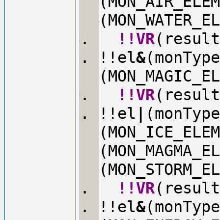
(MON_AIR_ELEM
(MON_WATER_E
!!VR
(result
!!el
&
(monType
(MON_MAGIC_E
!!VR
(result
!!el
|
(monType
(MON_ICE_ELEM
(MON_MAGMA_EL
(MON_STORM_E
!!VR
(result
!!el
&
(monType