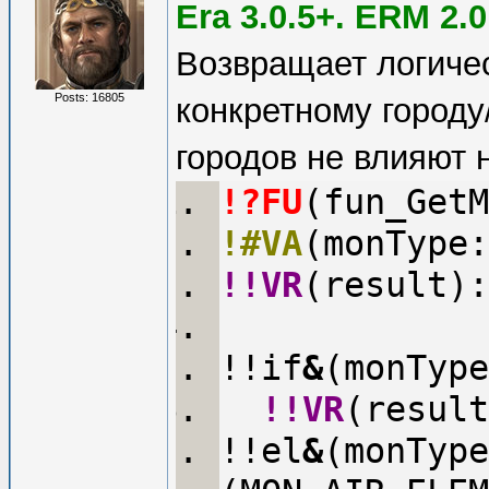
Era 3.0.5+. ERM 2.0
Возвращает логиче
Posts: 16805
конкретному городу
городов не влияют 
!?FU
(fun_GetM
!#VA
(monType:
!!VR
(result):
!!if
&
(monType
!!VR
(result
!!el
&
(monType