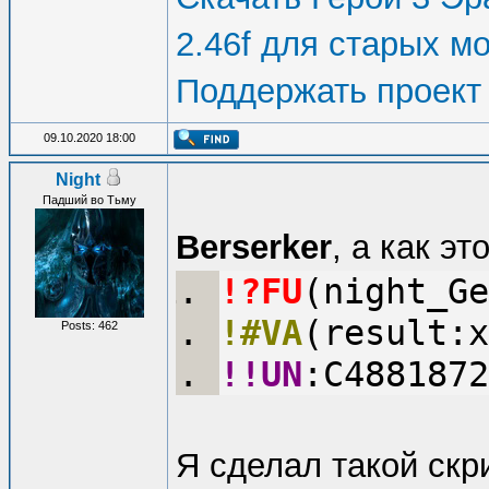
2.46f для старых м
Поддержать проект
09.10.2020 18:00
Night
Падший во Тьму
Berserker
, а как э
!?FU
(night_Ge
!#VA
(result:x
Posts: 462
!!UN
:C4881872
Я сделал такой скр