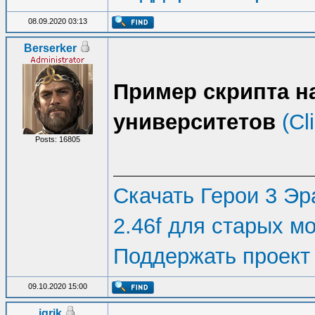
08.09.2020 03:13
Berserker
Пример скрипта 
университетов
(Cl
Posts: 16805
Скачать Герои 3 Эра
2.46f для старых м
Поддержать проект
09.10.2020 15:00
igrik