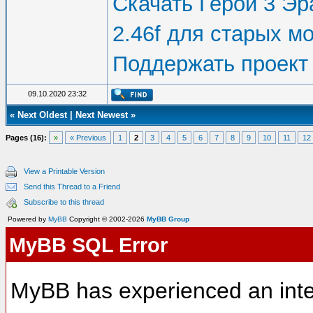
Скачать Герои 3 Эра
2.46f для старых м
Поддержать проект
09.10.2020 23:32
«
Next Oldest
|
Next Newest
»
Pages (16):
»
« Previous
1
2
3
4
5
6
7
8
9
10
11
12
View a Printable Version
Send this Thread to a Friend
Subscribe to this thread
Powered by
MyBB
Copyright © 2002-2026
MyBB Group
MyBB SQL Error
MyBB has experienced an inte