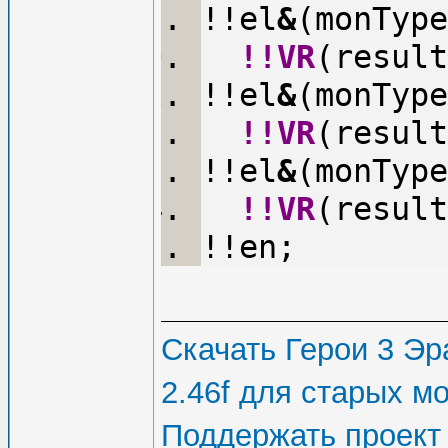
!!el
&
(monType
!!VR
(result
!!el
&
(monType
!!VR
(result
!!el
&
(monType
!!VR
(result
!!en;
Скачать Герои 3 Эра
2.46f для старых м
Поддержать проект