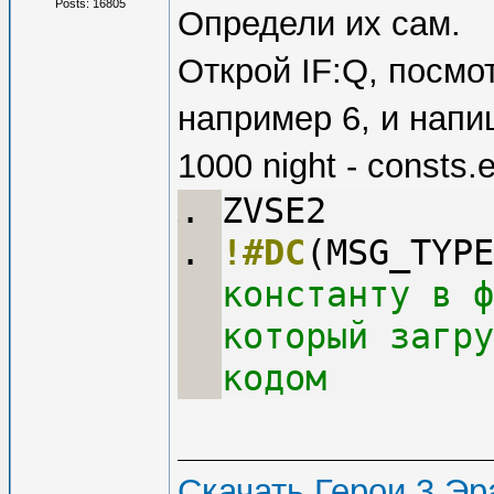
Posts: 16805
Определи их сам.
Открой IF:Q, посмо
например 6, и напи
1000 night - consts.
ZVSE2
!#DC
(MSG_TYPE
константу в ф
который загру
кодом
Скачать Герои 3 Эра