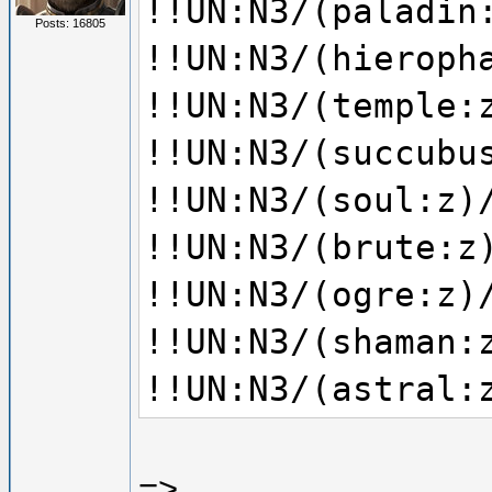
!!UN:N3/(paladin
Posts: 16805
!!UN:N3/(hieroph
!!UN:N3/(temple:
!!UN:N3/(succubu
!!UN:N3/(soul:z)
!!UN:N3/(brute:z
!!UN:N3/(ogre:z)
!!UN:N3/(shaman:
!!UN:N3/(astral:
=>