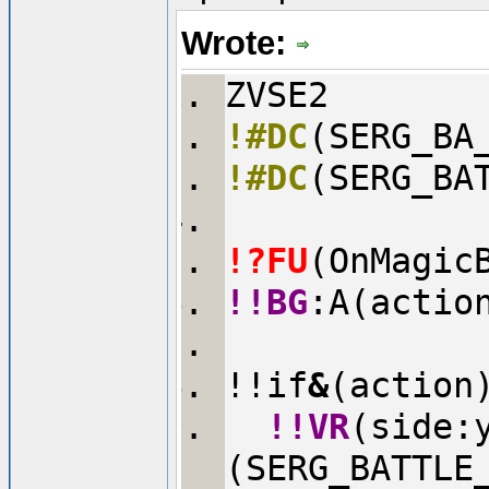
Wrote:
ZVSE2
!#DC
(SERG_BA
!#DC
(SERG_BA
!?FU
(OnMagic
!!BG
:A(actio
!!if
&
(action
!!VR
(side:
(SERG_BATTLE