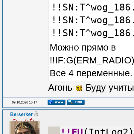
!!SN:T^wog_186
!!SN:T^wog_186
!!SN:T^wog_186
Можно прямо в
!!IF:G(ERM_RADIO)/2
Все 4 переменные.
Агонь
Буду учиты
09.10.2020 15:17
Berserker
!!FU
(IntLog2)