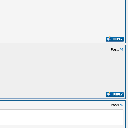
Post:
#4
Post:
#5