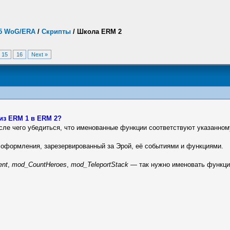
.5 WoG/ERA
/
Скрипты
/
Школа ERM 2
15
16
Next »
 из ERM 1 в ERM 2?
осле чего убедиться, что именованные функции соответствуют указанном
оформления, зарезервированный за Эрой, её событиями и функциями.
nt
,
mod_CountHeroes
,
mod_TeleportStack
— так нужно именовать функци