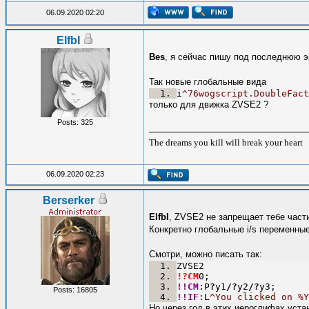
06.09.2020 02:20
ElfbI
Bes
, я сейчас пишу под последнюю э
Так новые глобальные вида
i
^76wogscript.DoubleFact
только для движка ZVSE2 ?
Posts: 325
The dreams you kill will break your heart
06.09.2020 02:23
Berserker
ElfbI
, ZVSE2 не запрещает тебе част
Конкретно глобальные i/s переменные
Смотри, можно писать так:
ZVSE2
!?CM
0;
!!CM
:P
?
y1
/
?
y2
/
?
y3;
Posts: 16805
!!IF
:L
^You clicked on %Y
Но через год в этих иероглифах уста