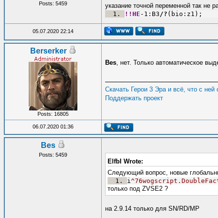
Posts: 5459
указание точной переменной так не р
!!HE
-1:B3
/
?
(bio:z1);
05.07.2020 22:14
Berserker
Bes
, нет. Только автоматическое выд
Скачать Герои 3 Эра и всё, что с ней
Поддержать проект
Posts: 16805
06.07.2020 01:36
Bes
Posts: 5459
ElfbI Wrote:
Следующий вопрос, новые глобальн
i
^76wogscript.DoubleFac
только под ZVSE2 ?
на 2.9.14 только для SN/RD/MP