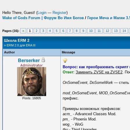
Hello There, Guest! (
Login
—
Register
)
Wake of Gods Forum | Форум Во Имя Богов
/
Герои Меча и Магии 3
Pages (16):
»
1
2
3
4
5
6
7
8
9
10
11
12
13
14
Школа ERM 2
» ERM 2.0 для ERA III
Author
Message
Berserker
Вопрос: как преобразовать скрипт
Ответ
:
Заменить ZVSE на ZVSE2
. П
OnSomeEvent
,
DoSomeWork
— стиль 
mod_OnSomeEvent
,
MOD_OnSomeEve
префикс.
Posts: 16805
Примеры возможных префиксов:
acm_
- Advanced Classes Mod.
pm_
- Phoenix Mod.
wog_
- WoG
thu
- Third Upgrades