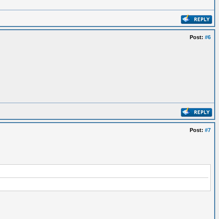
Post:
#6
Post:
#7