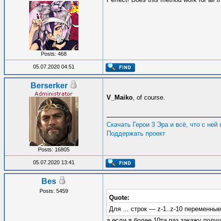
Posts: 468
05.07.2020 04:51
Berserker
V_Maiko
, of course.
Скачать Герои 3 Эра и всё, что с ней
Поддержать проект
Posts: 16805
05.07.2020 13:41
Bes
Posts: 5459
Quote:
Для ... строк — z-1..z-10 переменные
а если я более 10ти раз закажу пол