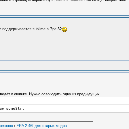
е поддерживается sublime в Эре 3?
иведёт к ошибке. Нужно освободить одну из предыдущих.
ую someStr.
 связано
/
ERA 2.46f для старых модов