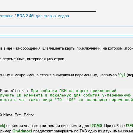
 связано
/
ERA 2.46f для старых модов
в виде чат-сообщения ID элемента карты приключений, на котором игро
 переменные, интерполяцию строк.
нных и макро-имён в строке значениями переменных, например
%y1
(пе
MouseClick);
 При событии ПКМ на карте приключений
лучить ID элемента в локальную для события y-переменную 
вести в чат текст вида "ID: 400" со значением переменной
Sublime_Erm_Editor.
ck)
является человеко-читаемым синонимом для
!?CM0
. При наборе
!?F
апример
OnAdmocl
предложит завершить по TAB одно из двух имён собы