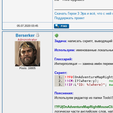
Скачать Герои 3 Эра и всё, что с ней
Поддержать проект
05.07.2020 03:45
Berserker
Задача:
написать скрипт, выводящий 
Используем:
именованные локальные
Глоссарий:
Интерполяция
— замена имён переме
Posts: 16805
Скрипт:
!?FU
(OnAdventureMapRight
!!CM
:I
?
(where:y);
     по
!!IF
:L
^ID: %(where)^
;
 вы
Пояснения:
Используем редактор из папки Tools\
!?FU(OnAdventureMapRightMouseCli
логически части английских слов, н