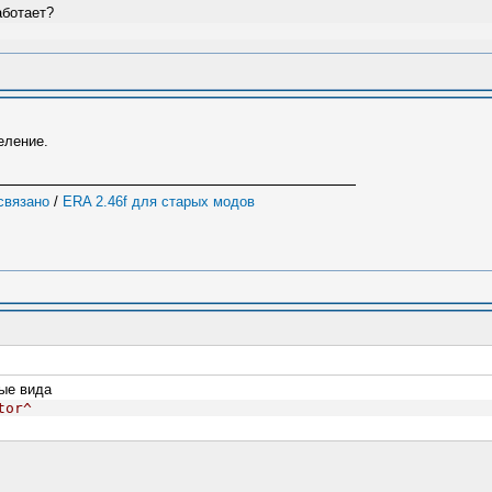
аботает?
еление.
 связано
/
ERA 2.46f для старых модов
ые вида
tor^