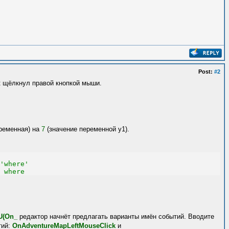
Post:
#2
к щёлкнул правой кнопкой мыши.
ременная) на
7
(значение переменной y1).
'where'
 where
U(On_
редактор начнёт предлагать варианты имён событий. Вводите
тий:
OnAdventureMapLeftMouseClick
и