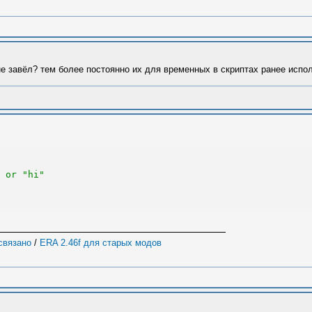
 не завёл? тем более постоянно их для временных в скриптах ранее исп
 or "hi"
 связано
/
ERA 2.46f для старых модов