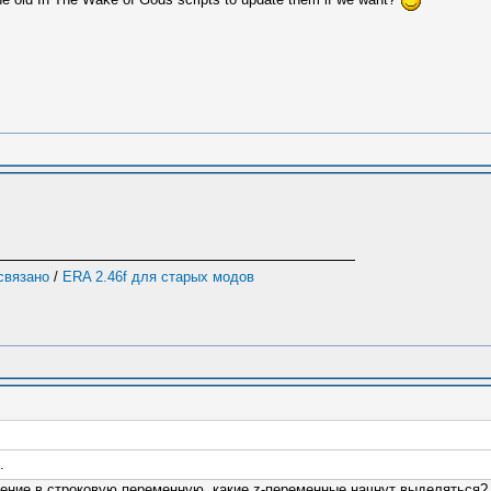
 связано
/
ERA 2.46f для старых модов
.
учение в строковую переменную, какие z-переменные начнут выделяться?