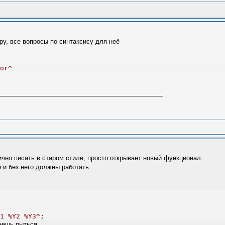
ру, все вопросы по синтаксису для неё
or^
ично писать в старом стиле, просто открывает новый функционал.
 и без него должны работать.
1 %Y2 %Y3^
;
нешь рыться.