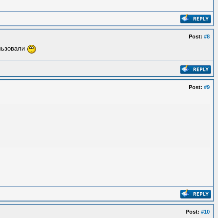
Post:
#8
ользовали
Post:
#9
Post:
#10