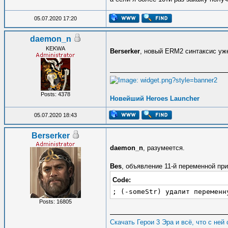
05.07.2020 17:20
daemon_n
KEKWA
Berserker
, новый ERM2 синтаксис уж
Posts: 4378
Новейший Heroes Launcher
05.07.2020 18:43
Berserker
daemon_n
, разумеется.
Bes
, объявление 11-й переменной пр
Code:
; (-someStr) удалит переменн
Posts: 16805
Скачать Герои 3 Эра и всё, что с ней