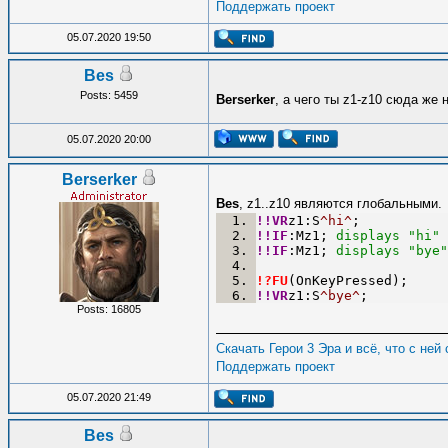
Поддержать проект
05.07.2020 19:50
Bes
Posts: 5459
Berserker
, а чего ты z1-z10 сюда же
05.07.2020 20:00
Berserker
Bes
, z1..z10 являются глобальными.
!!VR
z1:S
^hi^
;
!!IF
:Mz1;
 displays "hi"
!!IF
:Mz1;
 displays "bye"
!?FU
(OnKeyPressed);
!!VR
z1:S
^bye^
;
Posts: 16805
Скачать Герои 3 Эра и всё, что с ней
Поддержать проект
05.07.2020 21:49
Bes