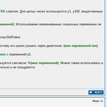
?XX
события. Для целых чисел используются y1..y100, вещественных
еменной)
. Использование неименованных локальных переменных не
,
maxSkillValue
.
поэтому его нужно указать через двоеточие:
(имя переменной:тип)
.
here
с переменной
y1
.
льзуется синтаксис
%(имя переменной)
. Можно также использовать и
тельно и не поощряется.
Post:
#3