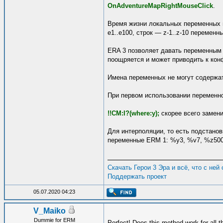
OnAdventureMapRightMouseClick
.
Время жизни локальных переменных 
e1..e100, строк — z-1..z-10 переменн
ERA 3 позволяет давать переменным
поощряется и может приводить к кон
Имена переменных не могут содержат
При первом использовании переменной
!!CM:I?(where:y);
скорее всего замени
Для интерполяции, то есть подстано
переменные ERM 1: %y3, %v7, %z500.
Скачать Герои 3 Эра и всё, что с ней
Поддержать проект
05.07.2020 04:23
V_Maiko
Dummie for ERM
Perfect! Does this method work for all 