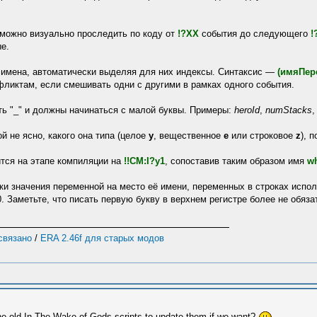
можно визуально проследить по коду от
!?XX
события до следующего
!
ые.
 имена, автоматически выделяя для них индексы. Синтаксис —
(имяПер
фликтам, если смешивать одни с другими в рамках одного события.
ь "_" и должны начинаться с малой буквы. Примеры:
heroId
,
numStacks
 не ясно, какого она типа (целое
y
, вещественное
e
или строковое
z
), 
тся на этапе компиляции на
!!CM:I?y1
, сопоставив таким образом имя
w
вки значения переменной на место её имени, переменных в строках испо
 Заметьте, что писать первую букву в верхнем регистре более не обяза
 связано
/
ERA 2.46f для старых модов
the old In The Wake of Gods scripts to update them if we want?