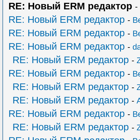
RE: Новый ERM редактор
-
RE: Новый ERM редактор
-
B
RE: Новый ERM редактор
-
B
RE: Новый ERM редактор
-
d
RE: Новый ERM редактор
-
RE: Новый ERM редактор
-
B
RE: Новый ERM редактор
-
RE: Новый ERM редактор
-
RE: Новый ERM редактор
-
B
RE: Новый ERM редактор
-