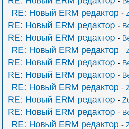
RE: Новый ERM редактор
-
B
RE: Новый ERM редактор
-
RE: Новый ERM редактор
-
B
RE: Новый ERM редактор
-
B
RE: Новый ERM редактор
-
RE: Новый ERM редактор
-
B
RE: Новый ERM редактор
-
B
RE: Новый ERM редактор
-
RE: Новый ERM редактор
-
Z
RE: Новый ERM редактор
-
B
RE: Новый ERM редактор
-