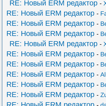
RE: Новый ERM редактор
-
RE: Новый ERM редактор
-
F
RE: Новый ERM редактор
-
B
RE: Новый ERM редактор
-
B
RE: Новый ERM редактор
-
RE: Новый ERM редактор
-
B
RE: Новый ERM редактор
-
B
RE: Новый ERM редактор
-
Al
RE: Новый ERM редактор
-
B
RE: Новый ERM редактор
-
Z
RE: Новый ERM редактор
-
d