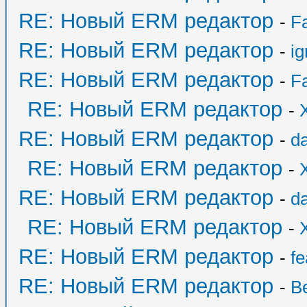
RE: Новый ERM редактор
-
F
RE: Новый ERM редактор
-
ig
RE: Новый ERM редактор
-
F
RE: Новый ERM редактор
-
RE: Новый ERM редактор
-
d
RE: Новый ERM редактор
-
RE: Новый ERM редактор
-
d
RE: Новый ERM редактор
-
RE: Новый ERM редактор
-
fe
RE: Новый ERM редактор
-
B