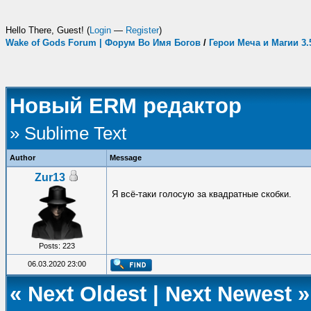
Hello There, Guest! (
Login
—
Register
)
Wake of Gods Forum | Форум Во Имя Богов
/
Герои Меча и Магии 3
Новый ERM редактор
» Sublime Text
Author
Message
Zur13
Я всё-таки голосую за квадратные скобки.
Posts: 223
06.03.2020 23:00
«
Next Oldest
|
Next Newest
»