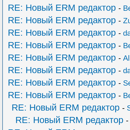
RE: Новый ERM редактор
-
B
RE: Новый ERM редактор
-
Z
RE: Новый ERM редактор
-
d
RE: Новый ERM редактор
-
B
RE: Новый ERM редактор
-
Al
RE: Новый ERM редактор
-
d
RE: Новый ERM редактор
-
S
RE: Новый ERM редактор
-
B
RE: Новый ERM редактор
-
RE: Новый ERM редактор