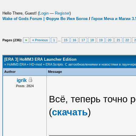
Hello There, Guest! (
Login
—
Register
)
Wake of Gods Forum | Форум Во Имя Богов
/
Герои Меча и Магии 3
Pages (236):
»
« Previous
1
...
15
16
17
18
19
20
21
22
2
[ERA 3] HoMM3 ERA Launcher Edition
» HoMM3 ERA + HD-mod + ERA Scripts. С автообновлениями и новостями в лаунчере
Author
Message
igrik
Posts: 2824
Всё, теперь точно
(
скачать
)