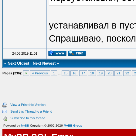
устанавливал в пус
Спрашиваю, посколь
24.06.2019 11:01
«
Next Oldest
|
Next Newest
»
Pages (236):
»
« Previous
1
...
15
16
17
18
19
20
21
22
2
View a Printable Version
Send this Thread to a Friend
Subscribe to this thread
Powered by
MyBB
Copyright © 2002-2026
MyBB Group