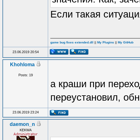
Если такая ситуаци
game bug fixes extended.dll
||
My Plugins
||
My GitHub
23.06.2019 20:54
Khohloma
Posts: 19
а краши при перехо
переустановил, обно
23.06.2019 23:24
daemon_n
KEKWA