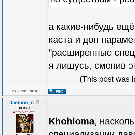
а какие-нибудь ещё
каста и доп параме
"расширенные спец
я лишусь, сменив э
(This post was 
23.06.2019 20:01
daemon_n
KEKWA
Khohloma
, наскол
специализации дав