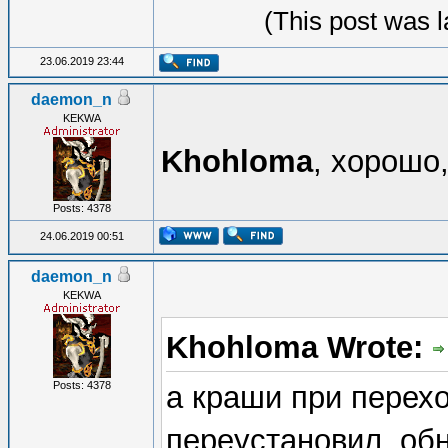
(This post was 
23.06.2019 23:44
daemon_n
KEKWA
Khohloma
, хорошо,
Posts: 4378
24.06.2019 00:51
daemon_n
KEKWA
Khohloma Wrote:
Posts: 4378
а краши при перехо
переустановил, обн