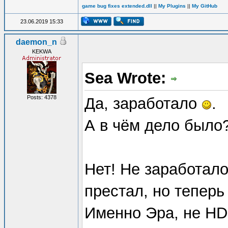
game bug fixes extended.dll
||
My Plugins
||
My GitHub
23.06.2019 15:33
daemon_n
KEKWA
Sea Wrote:
Posts: 4378
Да, заработало
.
А в чём дело было
Нет! Не заработало
престал, но теперь
Именно Эра, не HD