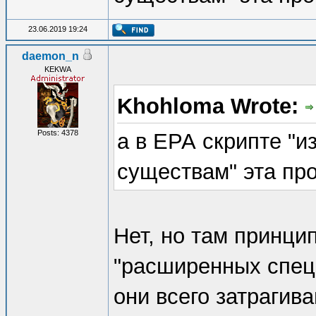
23.06.2019 19:24
daemon_n
KEKWA
Khohloma Wrote:
Posts: 4378
а в ЕРА скрипте "
существам" эта про
Нет, но там принцип
"расширенных спец
они всего затрагив