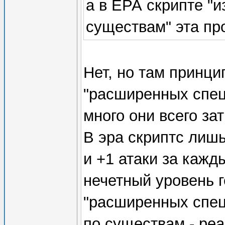
а в ЕРА скрипте "
существам" эта пр
Нет, но там принци
"расширенных спец
много они всего за
В эра скриптс лиш
и +1 атаки за кажд
нечетный уровень г
"расширенных специ
по существам - ре