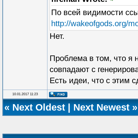
По всей видимости сс
http://wakeofgods.org/m
Нет.
Проблема в том, что я 
совпадают с генериров
Есть идеи, что с этим с
10.01.2017 11:23
«
Next Oldest
|
Next Newest
»