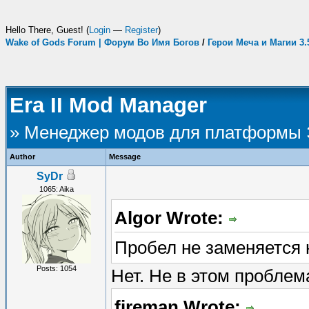
Hello There, Guest! (
Login
—
Register
)
Wake of Gods Forum | Форум Во Имя Богов
/
Герои Меча и Магии 3
Era II Mod Manager
» Менеджер модов для платформы
Author
Message
SyDr
1065: Aika
Algor Wrote:
Пробел не заменяется
Posts: 1054
Нет. Не в этом проблем
fireman Wrote: