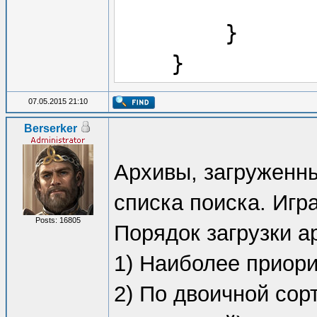
}
}
07.05.2015 21:10
Berserker
Архивы, загруженн
списка поиска. Игр
Posts: 16805
Порядок загрузки а
1) Наиболее приор
2) По двоичной сор