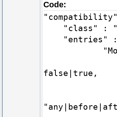
Code:
"compatibility
"class" : "de
"entries" :
"Mod ID
"compa
false|true,
"optiona
"load 
"any|before|af