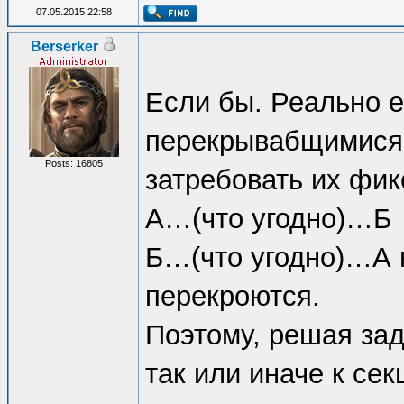
07.05.2015 22:58
Berserker
Если бы. Реально е
перекрывабщимися 
Posts: 16805
затребовать их фи
А…(что угодно)…Б
Б…(что угодно)…А н
перекроются.
Поэтому, решая за
так или иначе к се