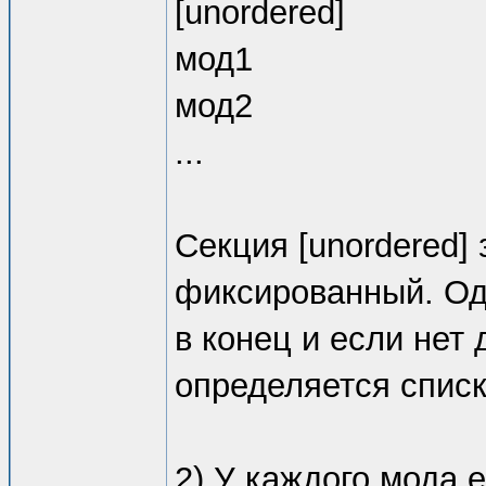
[unordered]
мод1
мод2
...
Секция [unordered] 
фиксированный. Од
в конец и если нет 
определяется спис
2) У каждого мода 