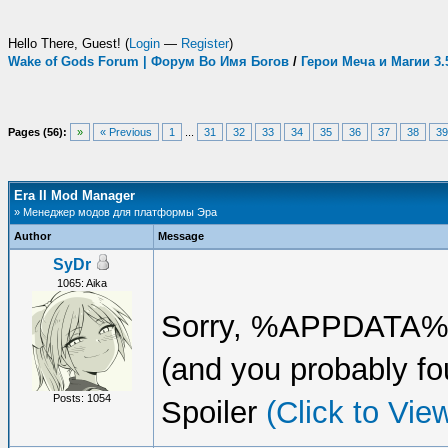
Hello There, Guest! (
Login
—
Register
)
Wake of Gods Forum | Форум Во Имя Богов
/
Герои Меча и Магии 3
Pages (56):
»
« Previous
1
...
31
32
33
34
35
36
37
38
39
Era II Mod Manager
» Менеджер модов для платформы Эра
Author
Message
SyDr
1065: Aika
Sorry, %APPDATA% i
(and you probably fo
Posts: 1054
Spoiler
(Click to Vie