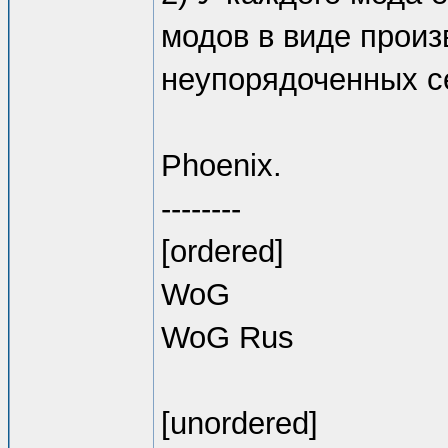
модов в виде произ
неупорядоченных с
Phoenix.
--------
[ordered]
WoG
WoG Rus
[unordered]