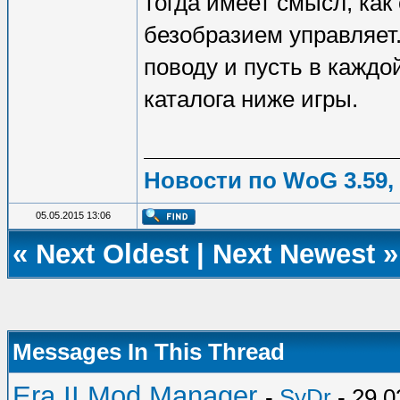
тогда имеет смысл, как
безобразием управляет.
поводу и пусть в каждо
каталога ниже игры.
Новости по WoG 3.59,
05.05.2015 13:06
«
Next Oldest
|
Next Newest
»
Messages In This Thread
Era II Mod Manager
-
SyDr
- 29.0