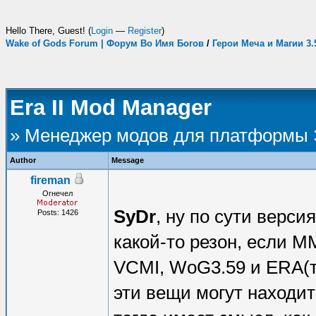
Hello There, Guest! (
Login
—
Register
)
Wake of Gods Forum | Форум Во Имя Богов
/
Герои Меча и Магии 3
Era II Mod Manager
» Менеджер модов для платформы
Author
Message
fireman
Огнечел
SyDr
, ну по сути верси
Posts: 1426
какой-то резон, если М
VCMI, WoG3.59 и ERA(т
эти вещи могут находи