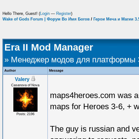
Hello There, Guest! (
Login
—
Register
)
Wake of Gods Forum | Форум Во Имя Богов
/
Герои Меча и Магии 3
Era II Mod Manager
» Менеджер модов для платформы
Author
Message
Valery
Casanova of Nova
maps4heroes.com was arou
maps for Heroes 3-6, + 
Posts: 2196
The guy is russian and v