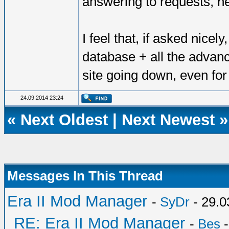
answering to requests, n
I feel that, if asked nice
database + all the advanc
site going down, even for
24.09.2014 23:24
«
Next Oldest
|
Next Newest
»
Messages In This Thread
Era II Mod Manager
-
SyDr
- 29.0
RE: Era II Mod Manager
-
Bes
-