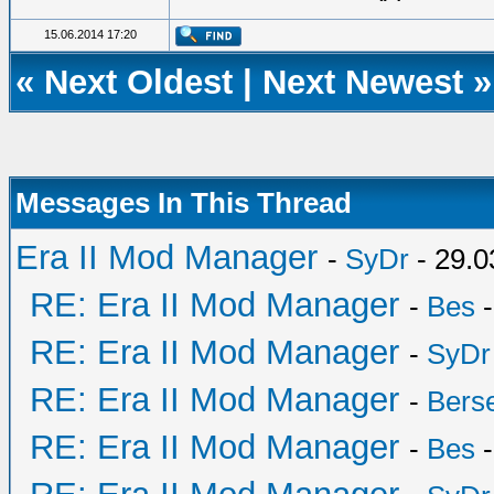
15.06.2014 17:20
«
Next Oldest
|
Next Newest
»
Messages In This Thread
Era II Mod Manager
-
SyDr
- 29.0
RE: Era II Mod Manager
-
Bes
-
RE: Era II Mod Manager
-
SyDr
RE: Era II Mod Manager
-
Bers
RE: Era II Mod Manager
-
Bes
-