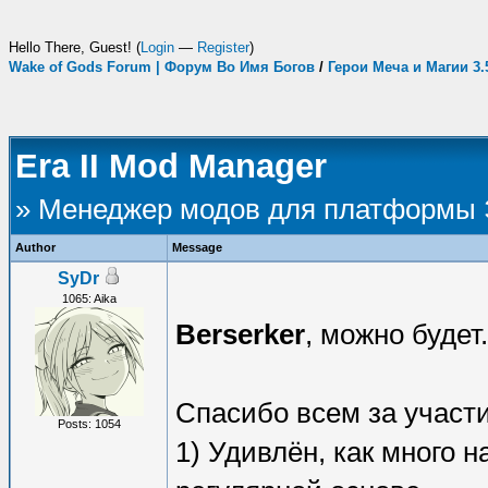
Hello There, Guest! (
Login
—
Register
)
Wake of Gods Forum | Форум Во Имя Богов
/
Герои Меча и Магии 3
Era II Mod Manager
» Менеджер модов для платформы
Author
Message
SyDr
1065: Aika
Berserker
, можно будет
Спасибо всем за участи
Posts: 1054
1) Удивлён, как много 