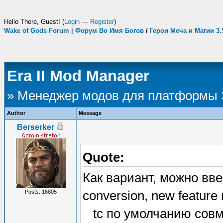
Hello There, Guest! (
Login
—
Register
)
Wake of Gods Forum | Форум Во Имя Богов
/
Герои Меча и Магии 3
Era II Mod Manager
» Менеджер модов для платформы
Author
Message
Berserker
Quote:
Как вариант, можно вве
conversion, new feature 
Posts: 16805
tc по умолчанию совме