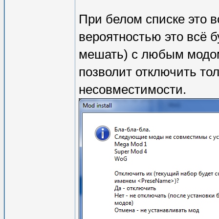
При белом списке это в
вероятностью это всё б
мешать) с любым модом.
позволит отключить то
несовместимости.