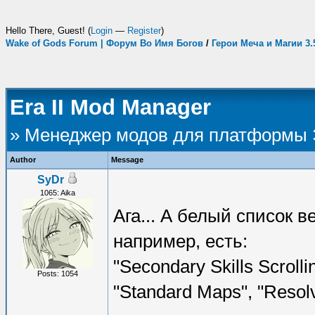
Hello There, Guest! (
Login
—
Register
)
Wake of Gods Forum | Форум Во Имя Богов
/
Герои Меча и Магии 3
Era II Mod Manager
» Менеджер модов для платформы
Author
Message
SyDr
1065: Aika
Ага... А белый список 
например, есть:
"Secondary Skills Scrollin
Posts: 1054
"Standard Maps", "Resolv