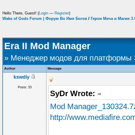
Hello There, Guest! (
Login
—
Register
)
Wake of Gods Forum | Форум Во Имя Богов
/
Герои Меча и Магии 3
Era II Mod Manager
» Менеджер модов для платформы
Author
Message
kswdiy
Posts: 33
SyDr Wrote:
Mod Manager_130324.7
http://www.mediafire.co