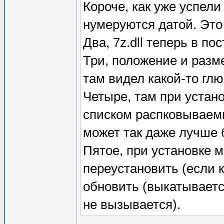
Короче, как уже успели
нумеруются датой. Это 
Два, 7z.dll теперь в по
Три, положение и разм
там видел какой-то глю
Четыре, там при устано
списком распковываемы
может так даже лучше б
Пятое, при установке м
переустановить (если к
обновить (выкатываетс
не вызывается).