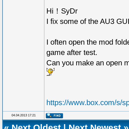
Hi！SyDr
I fix some of the AU3 GUI
I often open the mod fold
game after test.
Can you make an open m
https://www.box.com/s/s
04.04.2013 17:21
«
Next Oldest
|
Next Newest
»