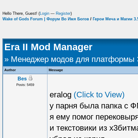
Hello There, Guest! (
Login
—
Register
)
Wake of Gods Forum | Форум Во Имя Богов
/
Герои Меча и Магии 3
Era II Mod Manager
» Менеджер модов для платформы
Author
Message
Bes
Posts: 5459
eralog
(Click to View)
у парня была папка с 
я ему помог перековыря
и текстовики из х3битм