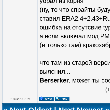
убрал из корня
(ну, то что спрайты буд
ставил ERA2.4+2.43+R
ошибка на отсутсвие typ
а если включал мод PM3
(и только там) кракозя
что там из старой верси
выяснил...
Berserker
, может ты с
(
31.03.2013 01:21