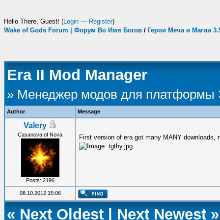
Hello There, Guest! (
Login
—
Register
)
Wake of Gods Forum | Форум Во Имя Богов
/
Герои Меча и Магии 3
Era II Mod Manager
» Менеджер модов для платформы
Author
Message
Valery
Casanova of Nova
First version of era got many MANY downloads, 
Posts: 2196
08.10.2012 15:06
«
Next Oldest
|
Next Newest
»