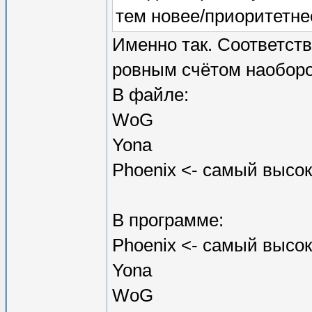
тем новее/приоритетнее
Именно так. Соответст
ровным счётом наоборо
В файле:
WoG
Yona
Phoenix <- самый высо
В программе:
Phoenix <- самый высо
Yona
WoG