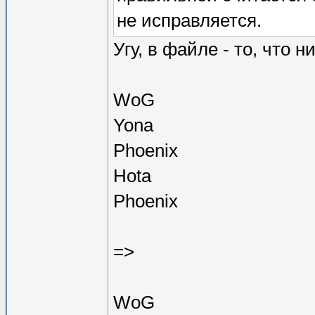
не исправляется.
Угу, в файле - то, что н
WoG
Yona
Phoenix
Hota
Phoenix
=>
WoG