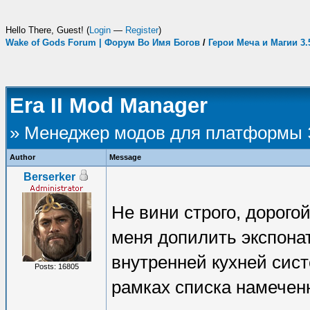
Hello There, Guest! (
Login
—
Register
)
Wake of Gods Forum | Форум Во Имя Богов
/
Герои Меча и Магии 3
Era II Mod Manager
» Менеджер модов для платформы
Author
Message
Berserker
Не вини строго, дорого
меня допилить экспонат
внутренней кухней сист
Posts: 16805
рамках списка намечен