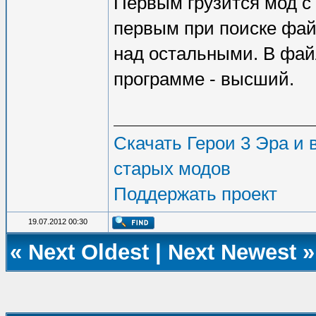
Первым грузится мод с
первым при поиске файл
над остальными. В фай
программе - высший.
Скачать Герои 3 Эра и в
старых модов
Поддержать проект
19.07.2012 00:30
«
Next Oldest
|
Next Newest
»