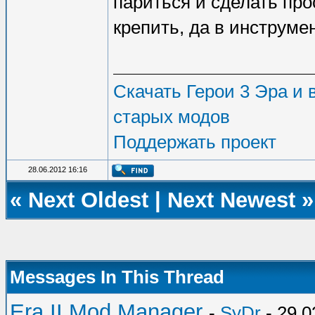
париться и сделать про
крепить, да в инструмен
Скачать Герои 3 Эра и в
старых модов
Поддержать проект
28.06.2012 16:16
«
Next Oldest
|
Next Newest
»
Messages In This Thread
Era II Mod Manager
-
SyDr
- 29.0