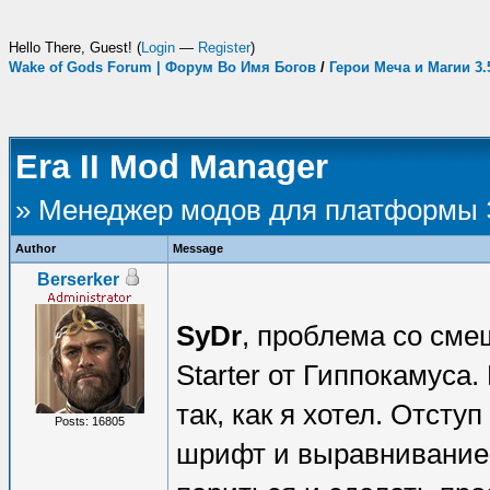
Hello There, Guest! (
Login
—
Register
)
Wake of Gods Forum | Форум Во Имя Богов
/
Герои Меча и Магии 3
Era II Mod Manager
» Менеджер модов для платформы
Author
Message
Berserker
SyDr
, проблема со см
Starter от Гиппокамуса
так, как я хотел. Отсту
Posts: 16805
шрифт и выравнивание 