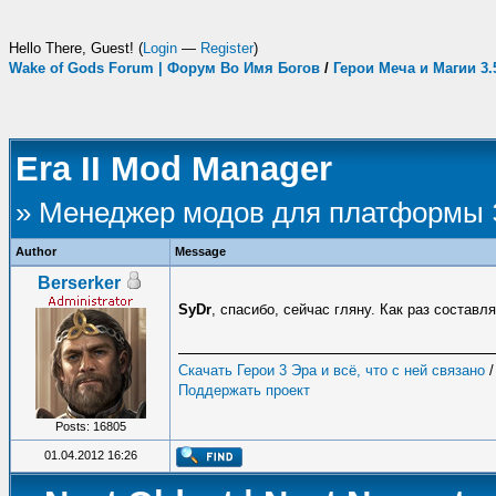
Hello There, Guest! (
Login
—
Register
)
Wake of Gods Forum | Форум Во Имя Богов
/
Герои Меча и Магии 3
Era II Mod Manager
» Менеджер модов для платформы
Author
Message
Berserker
SyDr
, спасибо, сейчас гляну. Как раз составл
Скачать Герои 3 Эра и всё, что с ней связано
Поддержать проект
Posts: 16805
01.04.2012 16:26